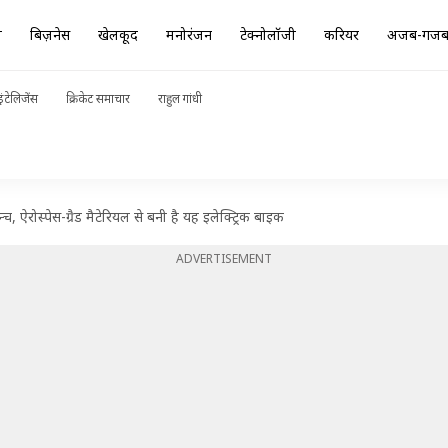
ा
बिज़नेस
खेलकूद
मनोरंजन
टेक्नोलॉजी
करियर
अजब-गज
ंटेलिजेंस
क्रिकेट समाचार
राहुल गांधी
, ऐरोस्पेस-ग्रैड मैटेरियल से बनी है यह इलेक्ट्रिक बाइक
ADVERTISEMENT