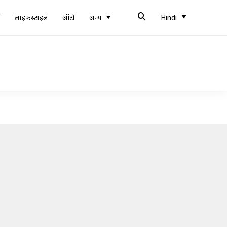
ब
लाइफस्टाइल
ऑटो
अन्य
Hindi