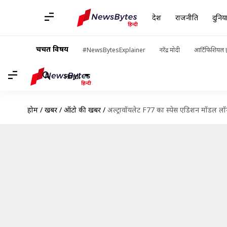
देश
राजनीति
दुनिय
चर्चित विषय
#NewsBytesExplainer
नरेंद्र मोदी
आर्टिफिशियल इ
Hindi
होम
/
खबरें
/
ऑटो की खबरें
/
अल्ट्रावॉयलेट F77 का स्पेस एडिशन मॉडल लॉन्च