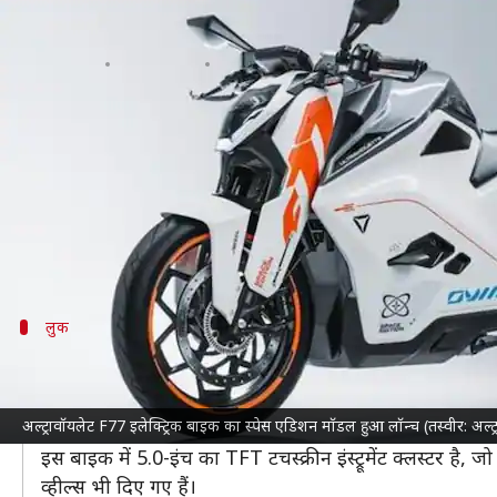
अल्ट्रावॉयलेट F77 का स्पेस एडिशन मॉडल 
लेखन
Aug 21, 2023
04:24 pm
अविनाश
क्या है खबर?
बेंगलुरू के इलेक्ट्रिक वाहन स्टार्ट-अप
अल्ट्रावॉयलेट बाइक
ने
कंपनी ने इस बाइक को खास 'चंद्रयान-3' के सम्मान में डिजा
जिसे कंपनी ने ऐरोस्पेस-ग्रैड पेंट नाम दिया है।
लुक
अल्ट्रावॉयलेट F77 स्पेस एडिशन का लुक?
अल्ट्रावॉयलेट F77 स्पेस एडिशन के बॉडी पैनल पर ऐरोस्पेस-ग्र
अल्ट्रावॉयलेट F77 इलेक्ट्रिक बाइक का स्पेस एडिशन मॉडल हुआ लॉन्च (तस्वीर: अल्ट्
प्रेरणा लेकर तैयार किया गया है।
इस बाइक में 5.0-इंच का TFT टचस्क्रीन इंस्ट्रूमेंट क्लस्टर
व्हील्स भी दिए गए हैं।