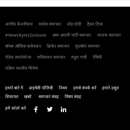
अरविंद केजरीवाल
कांग्रेस समाचार
नरेंद्र मोदी
ट्रैवल टिप्स
#NewsBytesExclusive
आम आदमी पार्टी समाचार
भाजपा समाचार
बॉक्स ऑफिस कलेक्शन
क्रिकेट समाचार
फुटबॉल समाचार
लेटेस्ट स्मार्टफोन्स
पाकिस्तान समाचार
राहुल गांधी
रेसिपी
दक्षिण भारतीय सिनेमा
हमारे बारे में
प्राइवेसी पॉलिसी
नियम
हमसे संपर्क करें
हमारे उसूल
शिकायत
खबरें
समाचार संग्रह
विषय संग्रह
हमें फॉलो करें