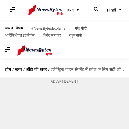
अन्य
Hindi
चर्चित विषय
#NewsBytesExplainer
नरेंद्र मोदी
आर्टिफिशियल इंटेलिजेंस
क्रिकेट समाचार
राहुल गांधी
Hindi
होम
/
खबरें
/
ऑटो की खबरें
/
इलेक्ट्रिक वाहन सेगमेंट में प्रवेश के लिए सही लॉन्चिंग टाइम तलाश रही सोनी
ADVERTISEMENT