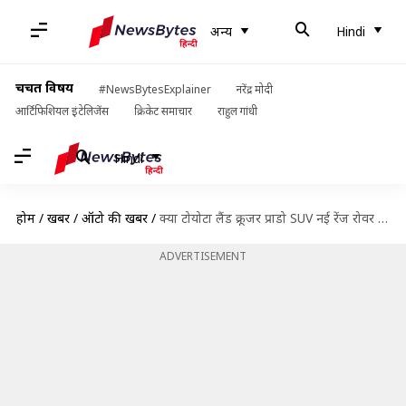
अन्य
Hindi
चर्चित विषय
#NewsBytesExplainer
नरेंद्र मोदी
आर्टिफिशियल इंटेलिजेंस
क्रिकेट समाचार
राहुल गांधी
Hindi
होम
/
खबरें
/
ऑटो की खबरें
/
क्या टोयोटा लैंड क्रूजर प्राडो SUV नई रेंज रोवर वेलार से बेहतर होगी? यहां जानिए
ADVERTISEMENT