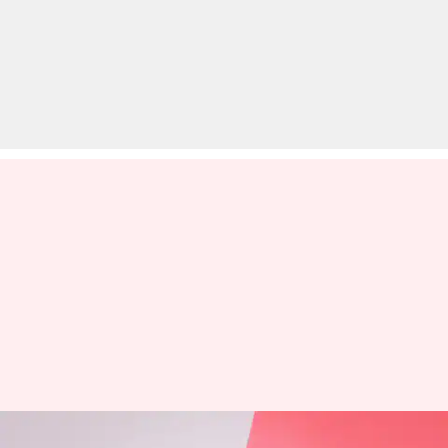
क्या टोयोटा लैंड क्रूजर प्राडो SUV नई