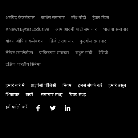
अरविंद केजरीवाल
कांग्रेस समाचार
नरेंद्र मोदी
ट्रैवल टिप्स
#NewsBytesExclusive
आम आदमी पार्टी समाचार
भाजपा समाचार
बॉक्स ऑफिस कलेक्शन
क्रिकेट समाचार
फुटबॉल समाचार
लेटेस्ट स्मार्टफोन्स
पाकिस्तान समाचार
राहुल गांधी
रेसिपी
दक्षिण भारतीय सिनेमा
हमारे बारे में
प्राइवेसी पॉलिसी
नियम
हमसे संपर्क करें
हमारे उसूल
शिकायत
खबरें
समाचार संग्रह
विषय संग्रह
हमें फॉलो करें