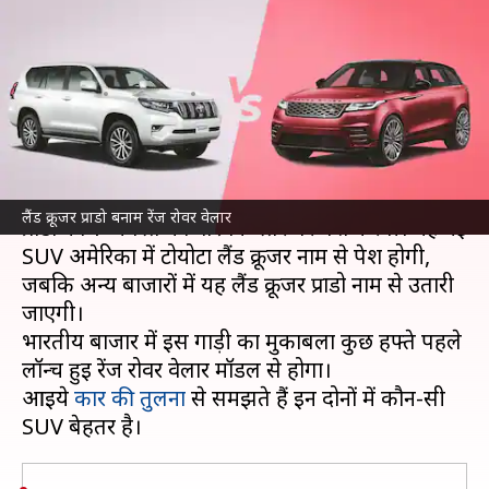
रेंज रोवर वेलार से बेहतर होगी? यहां
जानिए
लेखन
Jul 31, 2023
05:22 pm
अविनाश
क्या है खबर?
कार निर्माता
टोयोटा
अपनी पांचवीं जनरेशन की लैंड क्रूजर
लैंड क्रूजर प्राडो बनाम रेंज रोवर वेलार
प्राडो को 1 अगस्त को वैश्विक स्तर पर पेश करेगी। यह नई
SUV अमेरिका में टोयोटा लैंड क्रूजर नाम से पेश होगी,
जबकि अन्य बाजारों में यह लैंड क्रूजर प्राडो नाम से उतारी
जाएगी।
भारतीय बाजार में इस गाड़ी का मुकाबला कुछ हफ्ते पहले
लॉन्च हुई रेंज रोवर वेलार मॉडल से होगा।
आइये
कार की तुलना
से समझते हैं इन दोनों में कौन-सी