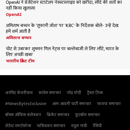
OpenAI ने प्रेजेंटेशन स्टार्टअप नेक्स्टस्लाइड को खरीदा, सौदे की शर्तों का
नहीं किया खुलासा
OpenAI
अमिताभ बच्चन के 'तूफानी जोश' पर 'KBC' के निर्देशक बोले- उन्हें देख
हमें शर्म आती है
अमिताभ बच्चन
चोट से उबरकर शुभमन गिल नेट्स पर बल्लेबाजी ले लिए लौटे, भारत के
लिए अच्छी खबर
भारतीय क्रिकेट टीम
अरविंद केजरीवाल
कांग्रेस समाचार
नरेंद्र मोदी
ट्रैवल टिप्स
#NewsBytesExclusive
आम आदमी पार्टी समाचार
भाजपा समाचार
बॉक्स ऑफिस कलेक्शन
क्रिकेट समाचार
फुटबॉल समाचार
लेटेस्ट स्मार्टफोन्स
पाकिस्तान समाचार
राहुल गांधी
रेसिपी