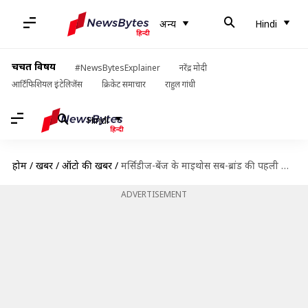
अन्य
Hindi
चर्चित विषय
#NewsBytesExplainer
नरेंद्र मोदी
आर्टिफिशियल इंटेलिजेंस
क्रिकेट समाचार
राहुल गांधी
Hindi
होम
/
खबरें
/
ऑटो की खबरें
/
मर्सिडीज-बेंज के माइथोस सब-ब्रांड की पहली मॉडल 2025 में होगी लॉन्च
ADVERTISEMENT