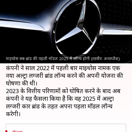
पहली मॉडल 2025 में होगी लॉन्च
लेखन
Feb 25, 2024
12:50 pm
बिश्वजीत कुमार
क्या है खबर?
कार निर्माता दिग्गज
मर्सिडीज-बेंज
के माइथोस सब-ब्रांड
के तहत लॉन्च होने वाली पहली मॉडल स्टैंडर्ड लग्जरी (SL)
माइथोस सब-ब्रांड की पहली मॉडल 2025 में लॉन्च होगी (तस्वीर: अनस्प्लैश)
स्पीडस्टर होगी।
कंपनी ने साल 2022 में पहली बार माइथोस नामक एक
नया अल्ट्रा लग्जरी ब्रांड लॉन्च करने की अपनी योजना की
घोषणा की थी।
2023 के वित्तीय परिणामों को घोषित करने के बाद अब
कंपनी ने यह फैसला किया है कि वह 2025 में अल्ट्रा
लग्जरी कार ब्रांड के तहत अपना पहला मॉडल लॉन्च