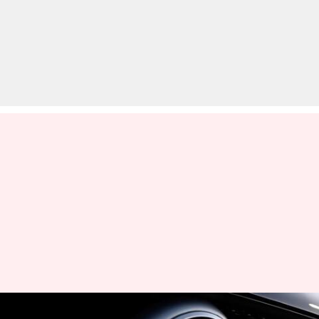
मर्सिडीज-बेंज के माइथोस सब-ब्रांड की