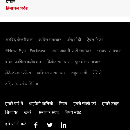
घायल
हिमाचल प्रदेश
अरविंद केजरीवाल
कांग्रेस समाचार
नरेंद्र मोदी
ट्रैवल टिप्स
#NewsBytesExclusive
आम आदमी पार्टी समाचार
भाजपा समाचार
बॉक्स ऑफिस कलेक्शन
क्रिकेट समाचार
फुटबॉल समाचार
लेटेस्ट स्मार्टफोन्स
पाकिस्तान समाचार
राहुल गांधी
रेसिपी
दक्षिण भारतीय सिनेमा
हमारे बारे में
प्राइवेसी पॉलिसी
नियम
हमसे संपर्क करें
हमारे उसूल
शिकायत
खबरें
समाचार संग्रह
विषय संग्रह
हमें फॉलो करें