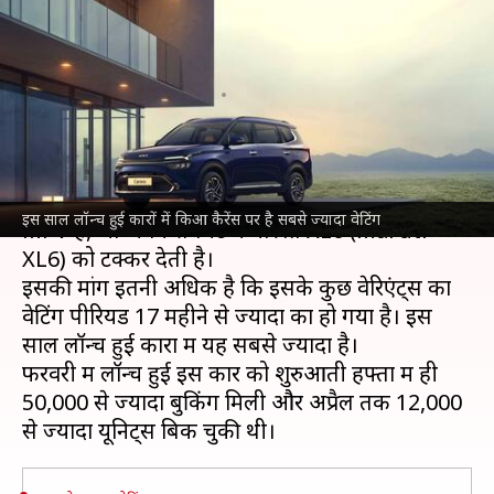
पीरियड, इस साल लॉन्च हुई कारों में
सबसे ज्यादा
लेखन
May 11, 2022
07:05 pm
देवजीत सिंह
क्या है खबर?
किया कैरेंस (Kia Carens) एक 7-सीटर किफायती
इस साल लॉन्च हुई कारों में किआ कैरेंस पर है सबसे ज्यादा वेटिंग
MPV है, जो अपने सेगमेंट में मारुति XL6 (Maruti
XL6) को टक्कर देती है।
इसकी मांग इतनी अधिक है कि इसके कुछ वेरिएंट्स का
वेटिंग पीरियड 17 महीने से ज्यादा का हो गया है। इस
साल लॉन्च हुई कारों में यह सबसे ज्यादा है।
फरवरी में लॉन्च हुई इस कार को शुरुआती हफ्तों में ही
50,000 से ज्यादा बुकिंग मिली और अप्रैल तक 12,000