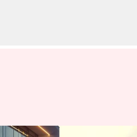
किआ कैरेंस पर 17 महीनों का वेटिंग