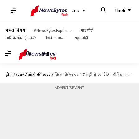
अन्य
Hindi
चर्चित विषय
#NewsBytesExplainer
नरेंद्र मोदी
आर्टिफिशियल इंटेलिजेंस
क्रिकेट समाचार
राहुल गांधी
Hindi
होम
/
खबरें
/
ऑटो की खबरें
/
किआ कैरेंस पर 17 महीनों का वेटिंग पीरियड, इस साल लॉन्च हुई कारों में सबसे ज्यादा
ADVERTISEMENT