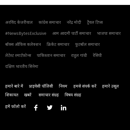
अरविंद केजरीवाल
कांग्रेस समाचार
नरेंद्र मोदी
ट्रैवल टिप्स
#NewsBytesExclusive
आम आदमी पार्टी समाचार
भाजपा समाचार
बॉक्स ऑफिस कलेक्शन
क्रिकेट समाचार
फुटबॉल समाचार
लेटेस्ट स्मार्टफोन्स
पाकिस्तान समाचार
राहुल गांधी
रेसिपी
दक्षिण भारतीय सिनेमा
हमारे बारे में
प्राइवेसी पॉलिसी
नियम
हमसे संपर्क करें
हमारे उसूल
शिकायत
खबरें
समाचार संग्रह
विषय संग्रह
हमें फॉलो करें