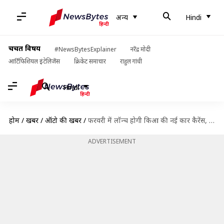
अन्य
Hindi
चर्चित विषय
#NewsBytesExplainer
नरेंद्र मोदी
आर्टिफिशियल इंटेलिजेंस
क्रिकेट समाचार
राहुल गांधी
Hindi
होम
/
खबरें
/
ऑटो की खबरें
/
फरवरी में लॉन्च होगी किआ की नई कार कैरेंस, कंपनी ने दी जानकारी
ADVERTISEMENT