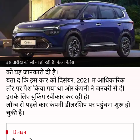
कार कैरेंस, कंपनी ने दी जानकारी
लेखन
Feb 05, 2022
05:10 pm
अविनाश
क्या है खबर?
अगर आप भी
किआ कैरेंस
लॉन्च होने का इंतजार कर रहे
हैं तो आपके लिए अच्छी खबर है। भारतीय बाजार में यह
इस तारीख को लॉन्च हो रही है किआ कैरेंस
15 फरवरी से बिक्री के उपलब्ध होगी। कंपनी ने शनिवार
को यह जानकारी दी है।
बता दें कि इस कार को दिसंबर, 2021 में आधिकारिक
तौर पर पेश किया गया था और कंपनी ने जनवरी से ही
इसके लिए बुकिंग स्वीकार कर रही है।
लॉन्च से पहले कार कंपनी डीलरशिप पर पहुंचना शुरू हो
डिजाइन