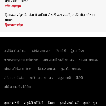
बड़ी एक्शन थ्रिलर
जॉन अब्राहम
हिमाचल प्रदेश के चंबा में यात्रियों से भरी बस पलटी, 7 की मौत और 11
घायल
हिमाचल प्रदेश
अरविंद केजरीवाल
कांग्रेस समाचार
नरेंद्र मोदी
ट्रैवल टिप्स
#NewsBytesExclusive
आम आदमी पार्टी समाचार
भाजपा समाचार
बॉक्स ऑफिस कलेक्शन
क्रिकेट समाचार
फुटबॉल समाचार
लेटेस्ट स्मार्टफोन्स
पाकिस्तान समाचार
राहुल गांधी
रेसिपी
दक्षिण भारतीय सिनेमा
हमारे बारे में
प्राइवेसी पॉलिसी
नियम
हमसे संपर्क करें
हमारे उसूल