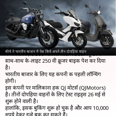
अपने तीन दोपहिया वाहन, जानिए
इनके फीचर्स
लेखन
May 19, 2022
09:24 am
अविनाश
क्या है खबर?
हंगरी की ऑटो कंपनी
कीवे
(Keeway) ने भारतीय बाजार
कीवे ने भारतीय बाजार में पेश किये अपने तीन दोपहिया वाहन
में अपना विएस्टे 300 और सिक्सटीज 300i स्कूटर के
साथ-साथ के-लाइट 250 वी क्रूजर बाइक पेश कर दिया
है।
भारतीय बाजार के लिए यह कंपनी की पहली लॉन्चिंग
होगी।
इस कंपनी पर मालिकाना हक QJ मोटर्स (QJMotors)
है। तीनों दोपहिया वाहनों के लिए टेस्ट राइड्स 26 मई से
शुरू होने वाली है।
हालांकि, इसकी बुकिंग शुरू हो चुकी है और आप 10,000