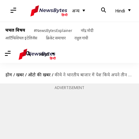
अन्य
Hindi
चर्चित विषय
#NewsBytesExplainer
नरेंद्र मोदी
आर्टिफिशियल इंटेलिजेंस
क्रिकेट समाचार
राहुल गांधी
Hindi
होम
/
खबरें
/
ऑटो की खबरें
/
कीवे ने भारतीय बाजार में पेश किये अपने तीन दोपहिया वाहन, जानिए इनके फीचर्स
ADVERTISEMENT