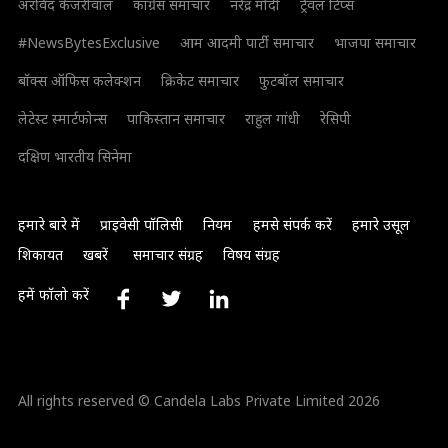
अरविंद केजरीवाल
कांग्रेस समाचार
नरेंद्र मोदी
ट्रैवल टिप्स
#NewsBytesExclusive
आम आदमी पार्टी समाचार
भाजपा समाचार
बॉक्स ऑफिस कलेक्शन
क्रिकेट समाचार
फुटबॉल समाचार
लेटेस्ट स्मार्टफोन्स
पाकिस्तान समाचार
राहुल गांधी
रेसिपी
दक्षिण भारतीय सिनेमा
हमारे बारे में
प्राइवेसी पॉलिसी
नियम
हमसे संपर्क करें
हमारे उसूल
शिकायत
खबरें
समाचार संग्रह
विषय संग्रह
हमें फॉलो करें
All rights reserved © Candela Labs Private Limited 2026