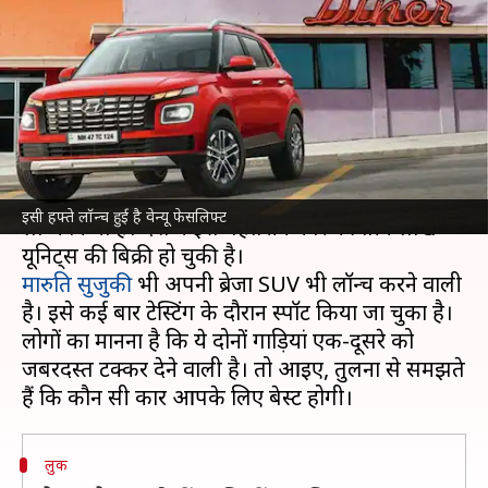
मारुति की आने वाली ब्रेजा
फेसलिफ्ट?
लेखन
Jun 18, 2022
05:30 pm
अविनाश
क्या है खबर?
हुंडई इंडिया ने इसी हफ्ते अपनी वेन्यू फेसलिफ्ट को देश में
इसी हफ्ते लॉन्च हुई है वेन्यू फेसलिफ्ट
लॉन्च किया है। देश में इस बेहतरीन कार की तीन लाख
मारुति सुजुकी
भी अपनी ब्रेजा SUV भी लॉन्च करने वाली
है। इसे कई बार टेस्टिंग के दौरान स्पॉट किया जा चुका है।
लोगों का मानना है कि ये दोनों गाड़ियां एक-दूसरे को
जबरदस्त टक्कर देने वाली है। तो आइए, तुलना से समझते
लुक