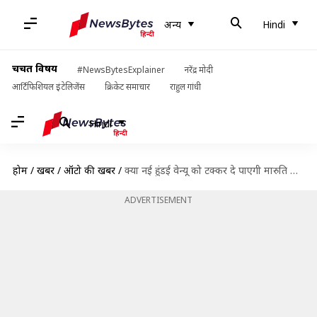
अन्य
Hindi
चर्चित विषय
#NewsBytesExplainer
नरेंद्र मोदी
आर्टिफिशियल इंटेलिजेंस
क्रिकेट समाचार
राहुल गांधी
Hindi
होम
/
खबरें
/
ऑटो की खबरें
/
क्या नई हुंडई वेन्यू को टक्कर दे पाएगी मारुति की आने वाली ब्रेजा फेसलिफ्ट?
ADVERTISEMENT