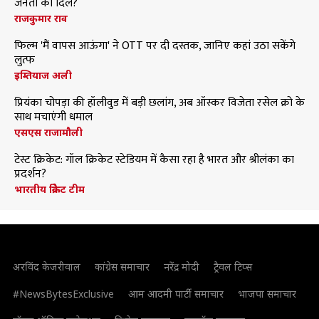
जनता का दिल?
राजकुमार राव
फिल्म 'मैं वापस आऊंगा' ने OTT पर दी दस्तक, जानिए कहां उठा सकेंगे
लुत्फ
इम्तियाज अली
प्रियंका चोपड़ा की हॉलीवुड में बड़ी छलांग, अब ऑस्कर विजेता रसेल क्रो के
साथ मचाएंगी धमाल
एसएस राजामौली
टेस्ट क्रिकेट: गॉल क्रिकेट स्टेडियम में कैसा रहा है भारत और श्रीलंका का
प्रदर्शन?
भारतीय क्रिकेट टीम
अरविंद केजरीवाल
कांग्रेस समाचार
नरेंद्र मोदी
ट्रैवल टिप्स
#NewsBytesExclusive
आम आदमी पार्टी समाचार
भाजपा समाचार