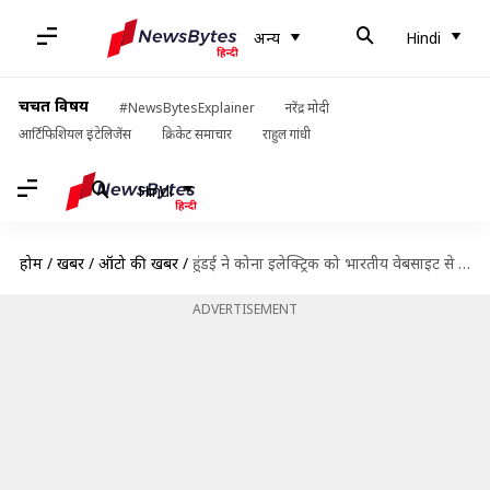
अन्य
Hindi
चर्चित विषय
#NewsBytesExplainer
नरेंद्र मोदी
आर्टिफिशियल इंटेलिजेंस
क्रिकेट समाचार
राहुल गांधी
Hindi
होम
/
खबरें
/
ऑटो की खबरें
/
हुंडई ने कोना इलेक्ट्रिक को भारतीय वेबसाइट से हटाया, जानिए क्या है कारण
ADVERTISEMENT