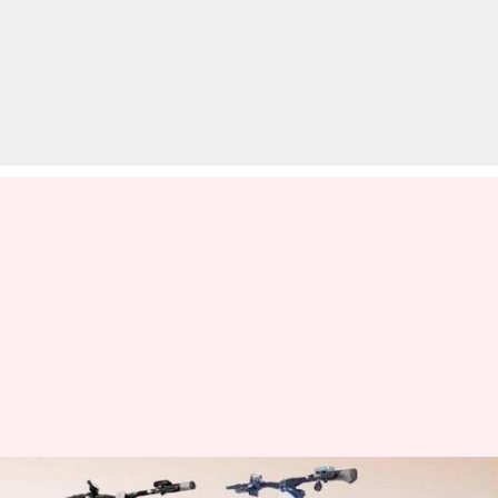
हीरो F2i और F3i इलेक्ट्रिक माउंटेन