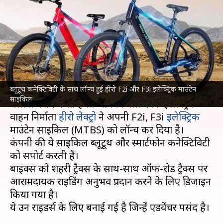
साइकिल लॉन्च हुई, जानिए इनकी
खासियत
लेखन
Dec 28, 2021
07:47 pm
अविनाश
क्या है खबर?
ब्लूटूथ कनेक्टिविटी के साथ लॉन्च हुई हीरो F2i और F3i इलेक्ट्रिक माउंटेन
अगर आपको साइकिलिंग पसंद है और पहाड़ों में इसे
साइकिल
चलाना पसंद करते हैं तो आपको बता दें कि इलेक्ट्रिक
वाहन निर्माता
हीरो लेक्ट्रो
ने अपनी F2i, F3i
इलेक्ट्रिक
माउंटेन साइकिल (MTBS) को लॉन्च कर दिया है।
कंपनी की ये साइकिल ब्लूटूथ और स्मार्टफोन कनेक्टिविटी
को सपोर्ट करती हैं।
बाइक्स को शहरी ट्रैक्स के साथ-साथ ऑफ-रोड ट्रैक्स पर
आरामदायक राइडिंग अनुभव प्रदान करने के लिए डिजाइन
किया गया है।