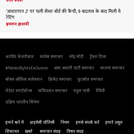
'आवारापन 2' पर चली सेंसर बोर्ड की कैंची, 9 बदलाव के बाद मिली ये
रेटिंग
इमरान हाशमी
अरविंद केजरीवाल
कांग्रेस समाचार
नरेंद्र मोदी
ट्रैवल टिप्स
#NewsBytesExclusive
आम आदमी पार्टी समाचार
भाजपा समाचार
बॉक्स ऑफिस कलेक्शन
क्रिकेट समाचार
फुटबॉल समाचार
लेटेस्ट स्मार्टफोन्स
पाकिस्तान समाचार
राहुल गांधी
रेसिपी
दक्षिण भारतीय सिनेमा
हमारे बारे में
प्राइवेसी पॉलिसी
नियम
हमसे संपर्क करें
हमारे उसूल
शिकायत
खबरें
समाचार संग्रह
विषय संग्रह