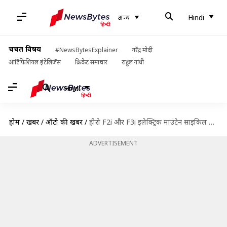
अन्य
Hindi
चर्चित विषय
#NewsBytesExplainer
नरेंद्र मोदी
आर्टिफिशियल इंटेलिजेंस
क्रिकेट समाचार
राहुल गांधी
Hindi
होम
/
खबरें
/
ऑटो की खबरें
/
हीरो F2i और F3i इलेक्ट्रिक माउंटेन साइकिल लॉन्च हुई, जानिए इनकी खासियत
ADVERTISEMENT