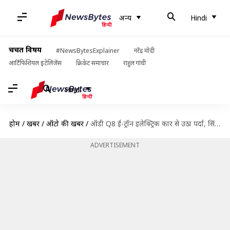
अन्य
Hindi
चर्चित विषय
#NewsBytesExplainer
नरेंद्र मोदी
आर्टिफिशियल इंटेलिजेंस
क्रिकेट समाचार
राहुल गांधी
Hindi
होम
/
खबरें
/
ऑटो की खबरें
/
ऑडी Q8 ई-ट्रॉन इलेक्ट्रिक कार से उठा पर्दा, सिंगल चार्ज में 600 किलोमीटर चलेगी यह गाड़ी
ADVERTISEMENT