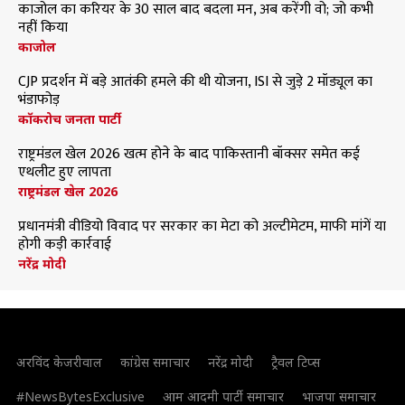
काजोल का करियर के 30 साल बाद बदला मन, अब करेंगी वो; जो कभी
नहीं किया
काजोल
CJP प्रदर्शन में बड़े आतंकी हमले की थी योजना, ISI से जुड़े 2 मॉड्यूल का
भंडाफोड़
कॉकरोच जनता पार्टी
राष्ट्रमंडल खेल 2026 खत्म होने के बाद पाकिस्तानी बॉक्सर समेत कई
एथलीट हुए लापता
राष्ट्रमंडल खेल 2026
प्रधानमंत्री वीडियो विवाद पर सरकार का मेटा को अल्टीमेटम, माफी मांगें या
होगी कड़ी कार्रवाई
नरेंद्र मोदी
अरविंद केजरीवाल
कांग्रेस समाचार
नरेंद्र मोदी
ट्रैवल टिप्स
#NewsBytesExclusive
आम आदमी पार्टी समाचार
भाजपा समाचार