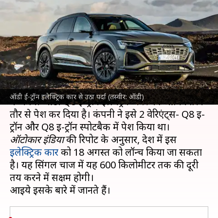
उठा पर्दा, सिंगल चार्ज में 600
किलोमीटर चलेगी यह गाड़ी
लेखन
Jul 15, 2023
01:26 pm
अविनाश
क्या है खबर?
जर्मनी की दिग्गज वाहन निर्माता
ऑडी
ने भारतीय बाजार
ऑडी ई-ट्रॉन इलेक्ट्रिक कार से उठा पर्दा (तस्वीर: ऑडी)
में अपनी ऑडी Q8 ई-ट्रॉन इल्क्ट्रिक कार को आधिकारिक
तौर से पेश कर दिया है। कंपनी ने इसे 2 वेरिएंट्स- Q8 ई-
ऑटोकार इंडिया
की रिपोर्ट के अनुसार, देश में इस
इलेक्ट्रिक कार
को 18 अगस्त को लॉन्च किया जा सकता
है। यह सिंगल चार्ज में यह 600 किलोमीटर तक की दूरी
तय करने में सक्षम होगी।