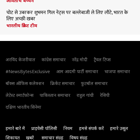
अमिताभ बच्चन
चोट से उबरकर शुभमन गिल नेट्स पर बल्लेबाजी ले लिए लौटे, भारत के
लिए अच्छी खबर
भारतीय क्रिकेट टीम
अरविंद केजरीवाल
कांग्रेस समाचार
नरेंद्र मोदी
ट्रैवल टिप्स
#NewsBytesExclusive
आम आदमी पार्टी समाचार
भाजपा समाचार
बॉक्स ऑफिस कलेक्शन
क्रिकेट समाचार
फुटबॉल समाचार
लेटेस्ट स्मार्टफोन्स
पाकिस्तान समाचार
राहुल गांधी
रेसिपी
दक्षिण भारतीय सिनेमा
हमारे बारे में
प्राइवेसी पॉलिसी
नियम
हमसे संपर्क करें
हमारे उसूल
शिकायत
खबरें
समाचार संग्रह
विषय संग्रह