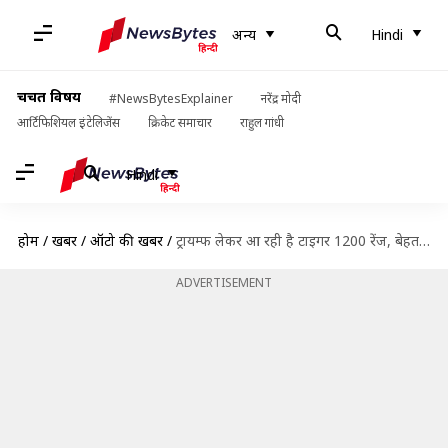
अन्य
Hindi
चर्चित विषय
#NewsBytesExplainer
नरेंद्र मोदी
आर्टिफिशियल इंटेलिजेंस
क्रिकेट समाचार
राहुल गांधी
Hindi
होम
/
खबरें
/
ऑटो की खबरें
/
ट्रायम्फ लेकर आ रही है टाइगर 1200 रेंज, बेहतरीन फीचर्स के साथ जल्द होगी लॉन्च
ADVERTISEMENT