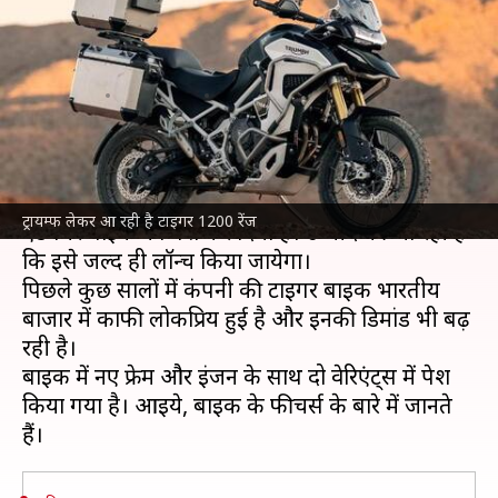
रेंज, बेहतरीन फीचर्स के साथ जल्द
होगी लॉन्च
लेखन
Dec 08, 2021
05:30 pm
अविनाश
क्या है खबर?
ब्रिटिश कंपनी
ट्रायम्फ
ने अपनी 2022 टाइगर 1200 रेंज की
ट्रायम्फ लेकर आ रही है टाइगर 1200 रेंज
एडवेंचर बाइक को पेश कर दिया है। उम्मीद की जा रही है
कि इसे जल्द ही लॉन्च किया जायेगा।
पिछले कुछ सालों में कंपनी की टाइगर बाइक भारतीय
बाजार में काफी लोकप्रिय हुई है और इनकी डिमांड भी बढ़
रही है।
बाइक में नए फ्रेम और इंजन के साथ दो वेरिएंट्स में पेश
किया गया है। आइये, बाइक के फीचर्स के बारे में जानते