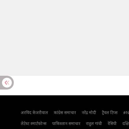
अरविंद केजरीवाल
कांग्रेस समाचार
नरेंद्र मोदी
ट्रैवल टिप्स
#N
लेटेस्ट स्मार्टफोन्स
पाकिस्तान समाचार
राहुल गांधी
रेसिपी
दक्ष