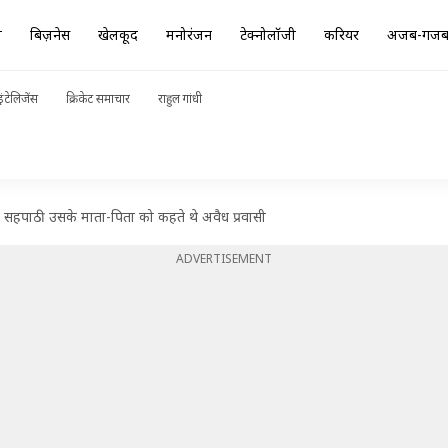
ा
बिज़नेस
खेलकूद
मनोरंजन
टेक्नोलॉजी
करियर
अजब-गज
ंटेलिजेंस
क्रिकेट समाचार
राहुल गांधी
की, सहपाठी उसके माता-पिता को कहते थे अवैध प्रवासी
ADVERTISEMENT