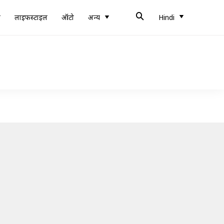
ब
लाइफस्टाइल
ऑटो
अन्य
Hindi