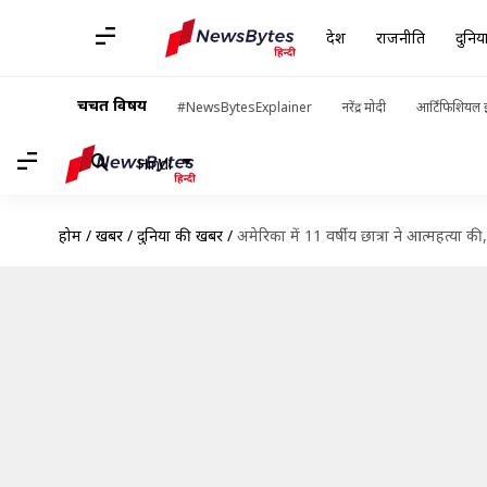
देश
राजनीति
दुनिय
चर्चित विषय
#NewsBytesExplainer
नरेंद्र मोदी
आर्टिफिशियल इ
Hindi
होम
/
खबरें
/
दुनिया की खबरें
/
अमेरिका में 11 वर्षीय छात्रा ने आत्महत्या 