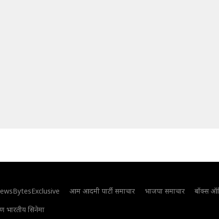
ewsBytesExclusive
आम आदमी पार्टी समाचार
भाजपा समाचार
बॉक्स ऑ
िण भारतीय सिनेमा