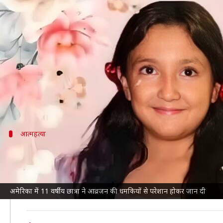
अमेरिका में 11 वर्षीय छात्रा ने आत्म
लेखन
Feb 20, 2025
05:12 pm
गजेंद्र
क्या है खबर?
अमेरिका
में राष्ट्रपति
डोनाल्ड ट्रंप
द्वारा सख्ती से लागू की ग
टेक्सास में रहने वाली 11 वर्षीय जोसलीन रोजो कैरान्ज़ा क
आत्महत्या
क्या है पूरा मामला?
गेंसविले में रहने वाली जोसलीन की मां मार्बेला कैरान्जा ने
CNN
उन्होंने बताया कि एक दिन तो उसके सहपाठियों ने हद कर दी।
अमेरिका में 11 वर्षीय छात्रा ने आव्रजन की धमकियों से परेशान होकर जान दी
इन चीजों से जोसलीन काफी सदमें में थी।