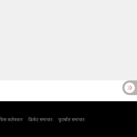
फिस कलेक्शन
क्रिकेट समाचार
फुटबॉल समाचार