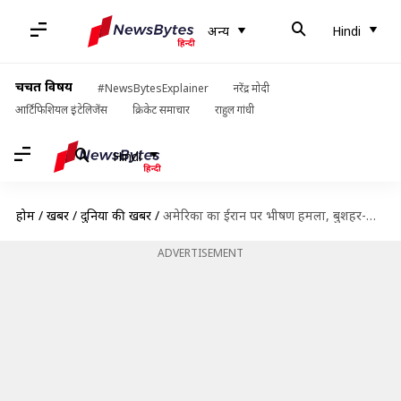
अन्य
Hindi
चर्चित विषय
#NewsBytesExplainer
नरेंद्र मोदी
आर्टिफिशियल इंटेलिजेंस
क्रिकेट समाचार
राहुल गांधी
Hindi
होम
/
खबरें
/
दुनिया की खबरें
/
अमेरिका का ईरान पर भीषण हमला, बुशहर-चाबहार समेत कई शहरों में धमाके; 3 की मौत
ADVERTISEMENT