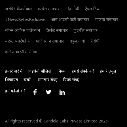
अरविंद केजरीवाल
कांग्रेस समाचार
नरेंद्र मोदी
ट्रैवल टिप्स
#NewsBytesExclusive
आम आदमी पार्टी समाचार
भाजपा समाचार
बॉक्स ऑफिस कलेक्शन
क्रिकेट समाचार
फुटबॉल समाचार
लेटेस्ट स्मार्टफोन्स
पाकिस्तान समाचार
राहुल गांधी
रेसिपी
दक्षिण भारतीय सिनेमा
हमारे बारे में
प्राइवेसी पॉलिसी
नियम
हमसे संपर्क करें
हमारे उसूल
शिकायत
खबरें
समाचार संग्रह
विषय संग्रह
हमें फॉलो करें
All rights reserved © Candela Labs Private Limited 2026