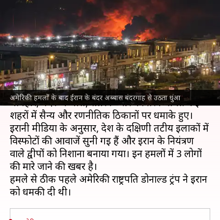
बुशहर-चाबहार समेत कई शहरों में
धमाके; 3 की मौत
लेखन
Jul 09, 2026
11:27 am
आबिद खान
क्या है खबर?
अमेरिका
ने देर रात
ईरान
पर फिर हमले किए हैं। बुशहर,
अमेरिकी हमलों के बाद ईरान के बंदर अब्बास बंदरगाह से उठता धुंआ
चाबहार, बंदर अब्बास, सीरिक और कोनारक समेत कई
शहरों में सैन्य और रणनीतिक ठिकानों पर धमाके हुए।
ईरानी मीडिया के अनुसार, देश के दक्षिणी तटीय इलाकों में
विस्फोटों की आवाजें सुनी गई हैं और ईरान के नियंत्रण
वाले द्वीपों को निशाना बनाया गया। इन हमलों में 3 लोगों
की मारे जाने की खबर है।
हमले से ठीक पहले अमेरिकी राष्ट्रपति डोनाल्ड ट्रंप ने ईरान