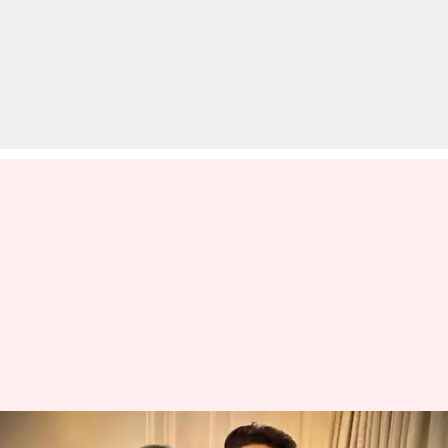
'लॉकअप सीजन 2' में अचानक पहुंचे