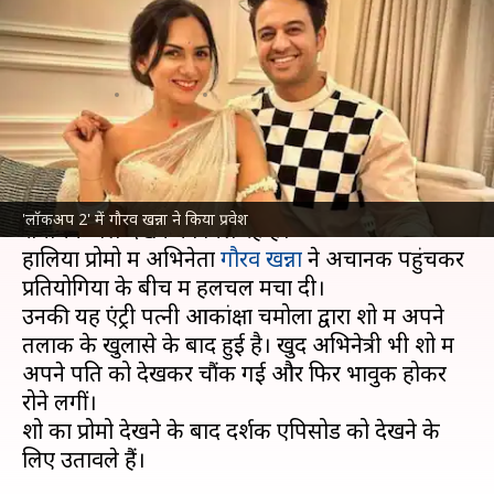
गौरव खन्ना, पत्नी आकांक्षा से बोले-
बैंड बजा दी
लेखन
Jul 09, 2026
11:10 am
ज्योति सिंह
क्या है खबर?
नेटफ्लिक्स
के रियलिटी शो 'लॉकअप सीजन 2' में काफी
'लॉकअप 2' में गौरव खन्ना ने किया प्रवेश
रोमांचक पल देखने को मिल रहे हैं।
हालिया प्रोमो में अभिनेता
गौरव खन्ना
ने अचानक पहुंचकर
प्रतियोगियों के बीच में हलचल मचा दी।
उनकी यह एंट्री पत्नी आकांक्षा चमोला द्वारा शो में अपने
तलाक के खुलासे के बाद हुई है। खुद अभिनेत्री भी शो में
अपने पति को देखकर चौंक गई और फिर भावुक होकर
रोने लगीं।
शो का प्रोमो देखने के बाद दर्शक एपिसोड को देखने के