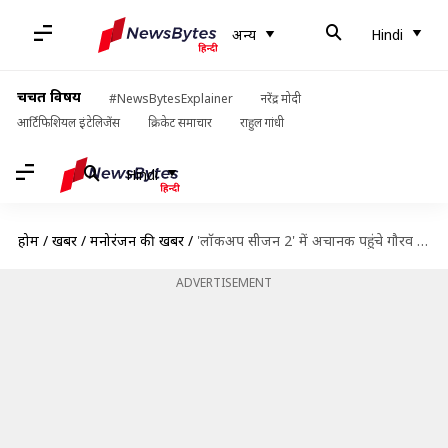
अन्य
Hindi
चर्चित विषय
#NewsBytesExplainer
नरेंद्र मोदी
आर्टिफिशियल इंटेलिजेंस
क्रिकेट समाचार
राहुल गांधी
Hindi
होम
/
खबरें
/
मनोरंजन की खबरें
/
'लॉकअप सीजन 2' में अचानक पहुंचे गौरव खन्ना, पत्नी आकांक्षा से बोले- बैंड बजा दी
ADVERTISEMENT