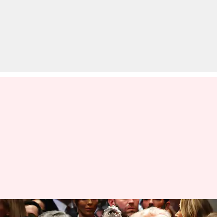
अमेरिकी बिशप ने समलैंगिक और