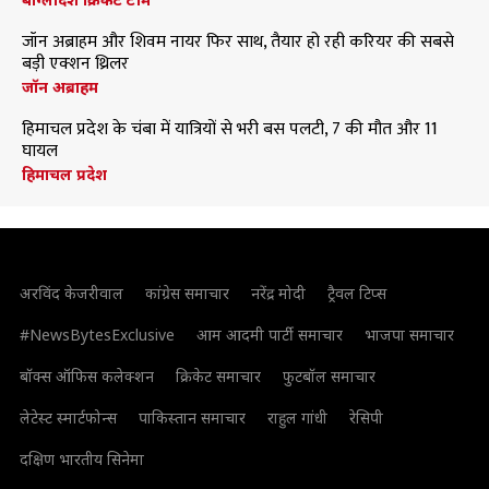
जॉन अब्राहम और शिवम नायर फिर साथ, तैयार हो रही करियर की सबसे
बड़ी एक्शन थ्रिलर
जॉन अब्राहम
हिमाचल प्रदेश के चंबा में यात्रियों से भरी बस पलटी, 7 की मौत और 11
घायल
हिमाचल प्रदेश
अरविंद केजरीवाल
कांग्रेस समाचार
नरेंद्र मोदी
ट्रैवल टिप्स
#NewsBytesExclusive
आम आदमी पार्टी समाचार
भाजपा समाचार
बॉक्स ऑफिस कलेक्शन
क्रिकेट समाचार
फुटबॉल समाचार
लेटेस्ट स्मार्टफोन्स
पाकिस्तान समाचार
राहुल गांधी
रेसिपी
दक्षिण भारतीय सिनेमा