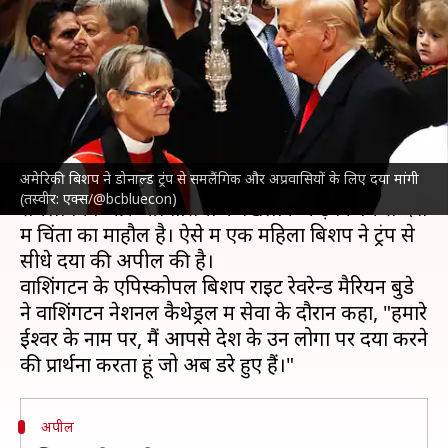
अप्रवासियों के लिए डोनाल्ड ट्रंप से
दया की अपील की
लेखन
Jan 22, 2025
11:01 am
गजेंद्र
क्या है खबर?
अमेरिकी बिशप ने डोनाल्ड ट्रंप से समलैंगिक और अप्रवासियों के लिए दया मांगी
अमेरिका
में राष्ट्रपति
डोनाल्ड ट्रंप
के सत्ता संभालने के बाद
(तस्वीर: एक्स/@bcbluecon)
समलैंगिकों और अप्रवासियों के खिलाफ कड़े निर्णय से देश
में चिंता का माहौल है। ऐसे में एक महिला बिशप ने ट्रंप से
सीधे दया की अपील की है।
वाशिंगटन के एपिस्कोपल बिशप राइट रेवरेन्ड मैरियन बुडे
ने वाशिंगटन नेशनल कैथेड्रल में सेवा के दौरान कहा, "हमारे
ईश्वर के नाम पर, मैं आपसे देश के उन लोगों पर दया करने
अपील