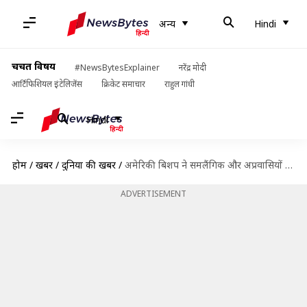
अन्य
Hindi
चर्चित विषय
#NewsBytesExplainer
नरेंद्र मोदी
आर्टिफिशियल इंटेलिजेंस
क्रिकेट समाचार
राहुल गांधी
Hindi
होम
/
खबरें
/
दुनिया की खबरें
/
अमेरिकी बिशप ने समलैंगिक और अप्रवासियों के लिए डोनाल्ड ट्रंप से दया की अपील की
ADVERTISEMENT