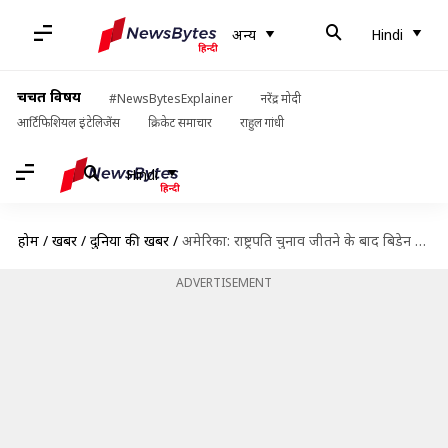
अन्य
Hindi
चर्चित विषय
#NewsBytesExplainer
नरेंद्र मोदी
आर्टिफिशियल इंटेलिजेंस
क्रिकेट समाचार
राहुल गांधी
Hindi
होम
/
खबरें
/
दुनिया की खबरें
/
अमेरिका: राष्ट्रपति चुनाव जीतने के बाद बिडेन ने दिया एकता का संदेश, जानें क्या-क्या कहा
ADVERTISEMENT