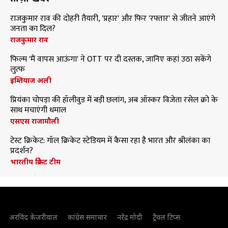
राजकुमार राव की दोहरी तैयारी, 'प्रहार' और फिर 'रफ्तार' से जीतने आएंगे
जनता का दिल?
राजकुमार राव
फिल्म 'मैं वापस आऊंगा' ने OTT पर दी दस्तक, जानिए कहां उठा सकेंगे
लुत्फ
इम्तियाज अली
प्रियंका चोपड़ा की हॉलीवुड में बड़ी छलांग, अब ऑस्कर विजेता रसेल क्रो के
साथ मचाएंगी धमाल
एसएस राजामौली
टेस्ट क्रिकेट: गॉल क्रिकेट स्टेडियम में कैसा रहा है भारत और श्रीलंका का
प्रदर्शन?
भारतीय क्रिकेट टीम
अरविंद केजरीवाल
कांग्रेस समाचार
नरेंद्र मोदी
ट्रैवल टिप्स