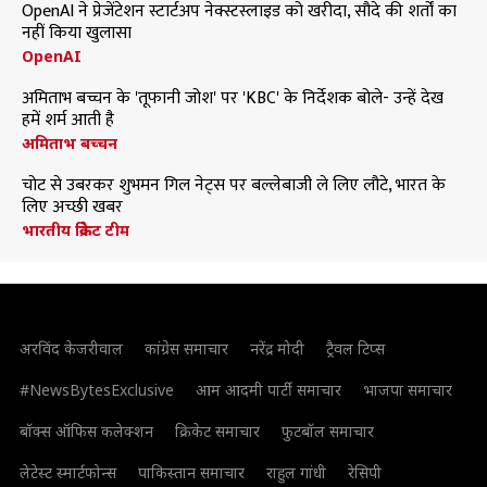
OpenAI ने प्रेजेंटेशन स्टार्टअप नेक्स्टस्लाइड को खरीदा, सौदे की शर्तों का
नहीं किया खुलासा
OpenAI
अमिताभ बच्चन के 'तूफानी जोश' पर 'KBC' के निर्देशक बोले- उन्हें देख
हमें शर्म आती है
अमिताभ बच्चन
चोट से उबरकर शुभमन गिल नेट्स पर बल्लेबाजी ले लिए लौटे, भारत के
लिए अच्छी खबर
भारतीय क्रिकेट टीम
अरविंद केजरीवाल
कांग्रेस समाचार
नरेंद्र मोदी
ट्रैवल टिप्स
#NewsBytesExclusive
आम आदमी पार्टी समाचार
भाजपा समाचार
बॉक्स ऑफिस कलेक्शन
क्रिकेट समाचार
फुटबॉल समाचार
लेटेस्ट स्मार्टफोन्स
पाकिस्तान समाचार
राहुल गांधी
रेसिपी