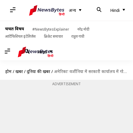
अन्य
Hindi
चर्चित विषय
#NewsBytesExplainer
नरेंद्र मोदी
आर्टिफिशियल इंटेलिजेंस
क्रिकेट समाचार
राहुल गांधी
Hindi
होम
/
खबरें
/
दुनिया की खबरें
/
अमेरिकाः वर्जीनिया में सरकारी कार्यालय में गोलीबारी, 11 की मौत, कई घायल
ADVERTISEMENT