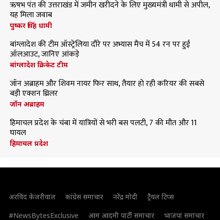
ऋषभ पंत की उत्तराखंड में जमीन खरीदने के लिए मुख्यमंत्री धामी से अपील,
यह मिला जवाब
पुष्कर सिंह धामी
बांग्लादेश की टीम ऑस्ट्रेलिया दौरे पर अभ्यास मैच में 54 रन पर हुई
ऑलआउट, जानिए आंकड़े
बांग्लादेश क्रिकेट टीम
जॉन अब्राहम और शिवम नायर फिर साथ, तैयार हो रही करियर की सबसे
बड़ी एक्शन थ्रिलर
जॉन अब्राहम
हिमाचल प्रदेश के चंबा में यात्रियों से भरी बस पलटी, 7 की मौत और 11
घायल
हिमाचल प्रदेश
अरविंद केजरीवाल
कांग्रेस समाचार
नरेंद्र मोदी
ट्रैवल टिप्स
#NewsBytesExclusive
आम आदमी पार्टी समाचार
भाजपा समाचार