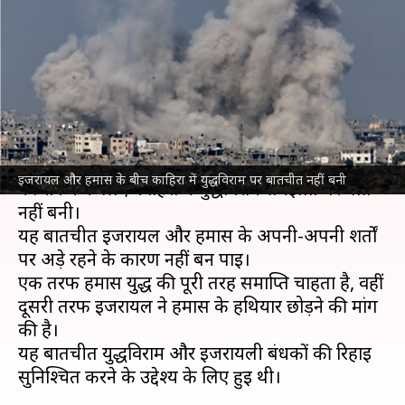
युद्धविराम समझौते पर नहीं बनी बात,
दोनों अपनी शर्तों पर अड़े
लेखन
Apr 15, 2025
11:25 am
गजेंद्र
क्या है खबर?
इजरायल
और
हमास
के बीच गाजा पट्टी पर चल रहे संघर्ष
इजरायल और हमास के बीच काहिरा में युद्धविराम पर बातचीत नहीं बनी
को रोकने के लिए काहिरा में युद्धविराम समझौते पर बात
नहीं बनी।
यह बातचीत इजरायल और हमास के अपनी-अपनी शर्तों
पर अड़े रहने के कारण नहीं बन पाई।
एक तरफ हमास युद्ध की पूरी तरह समाप्ति चाहता है, वहीं
दूसरी तरफ इजरायल ने हमास के हथियार छोड़ने की मांग
की है।
यह बातचीत युद्धविराम और इजरायली बंधकों की रिहाई