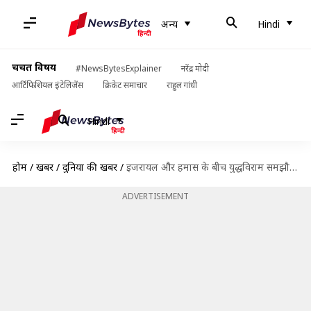
अन्य
Hindi
चर्चित विषय
#NewsBytesExplainer
नरेंद्र मोदी
आर्टिफिशियल इंटेलिजेंस
क्रिकेट समाचार
राहुल गांधी
Hindi
होम
/
खबरें
/
दुनिया की खबरें
/
इजरायल और हमास के बीच युद्धविराम समझौते पर नहीं बनी बात, दोनों अपनी शर्तों पर अड़े
ADVERTISEMENT