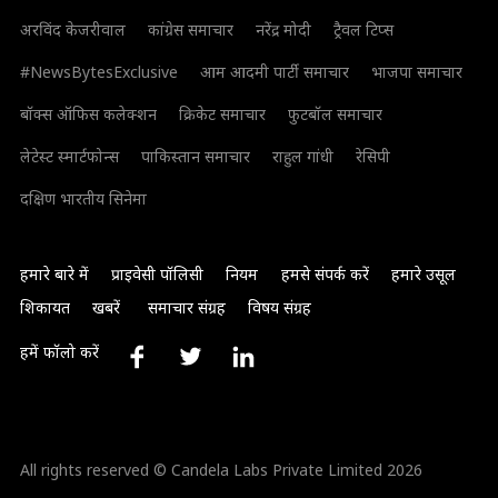
अरविंद केजरीवाल
कांग्रेस समाचार
नरेंद्र मोदी
ट्रैवल टिप्स
#NewsBytesExclusive
आम आदमी पार्टी समाचार
भाजपा समाचार
बॉक्स ऑफिस कलेक्शन
क्रिकेट समाचार
फुटबॉल समाचार
लेटेस्ट स्मार्टफोन्स
पाकिस्तान समाचार
राहुल गांधी
रेसिपी
दक्षिण भारतीय सिनेमा
हमारे बारे में
प्राइवेसी पॉलिसी
नियम
हमसे संपर्क करें
हमारे उसूल
शिकायत
खबरें
समाचार संग्रह
विषय संग्रह
हमें फॉलो करें
All rights reserved © Candela Labs Private Limited 2026