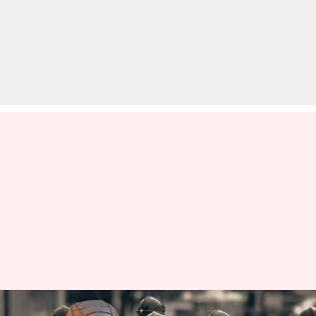
क्या है अमेरिका का 'ऑपरेशन हार्ड