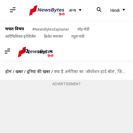
अन्य
Hindi
चर्चित विषय
#NewsBytesExplainer
नरेंद्र मोदी
आर्टिफिशियल इंटेलिजेंस
क्रिकेट समाचार
राहुल गांधी
Hindi
होम
/
खबरें
/
दुनिया की खबरें
/
क्या है अमेरिका का 'ऑपरेशन हार्ड बॉल', जिसमें लॉरेंस समेत 3 गैंग के खिलाफ हुई कार्रवाई?
ADVERTISEMENT