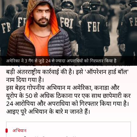
बॉल', जिसमें लॉरेंस समेत 3 गैंग के
खिलाफ हुई कार्रवाई?
लेखन
Jul 08, 2026
01:24 pm
आबिद खान
क्या है खबर?
अमेरिका
ने भारत के जेल में बंद कुख्यात गैंगस्टर
लॉरेंस
अमेरिका ने 3 गैंग से जुड़े 24 से ज्यादा अपराधियों को गिरफ्तार किया है
बिश्नोई
और 2 अन्य गिरोहों के खिलाफ अब तक की सबसे
बड़ी अंतरराष्ट्रीय कार्रवाई की है। इसे 'ऑपरेशन हार्ड बॉल'
नाम दिया गया है।
इस बेहद गोपनीय अभियान में अमेरिका, कनाडा और
यूरोप के 50 से अधिक ठिकानों पर एक साथ छापेमारी कर
24 आरोपियों और अपराधियों को गिरफ्तार किया गया है।
अभियान