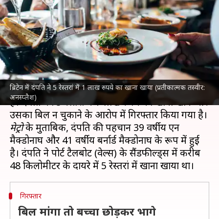
रुपये का खाना खाया, बच्चा छोड़कर
फरार हुए
लेखन
Apr 26, 2024
05:08 pm
गजेंद्र
क्या है खबर?
ब्रिटेन में दंपति ने 5 रेस्तरां में 1 लाख रुपये का खाना खाया (प्रतीकात्मक तस्वीर:
ब्रिटेन
में एक दंपति का अजीबोगरीब मामला सामने आया
अनस्प्लैश)
है। दंपति को 5 रेस्तरां में 1 लाख रुपये का खाना खाने और
मेट्रो
के मुताबिक, दंपति की पहचान 39 वर्षीय एन
मैक्डोनाघ और 41 वर्षीय बर्नार्ड मैक्डोनाघ के रूप में हुई
है। दंपति ने पोर्ट टैलबोट (वेल्स) के सैंडफील्ड्स में करीब
गिरफ्तार
बिल मांगा तो बच्चा छोड़कर भागे