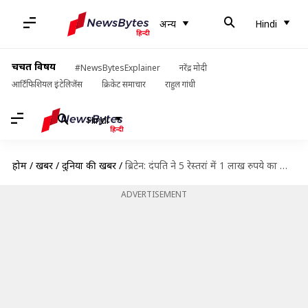
अन्य
Hindi
चर्चित विषय
#NewsBytesExplainer
नरेंद्र मोदी
आर्टिफिशियल इंटेलिजेंस
क्रिकेट समाचार
राहुल गांधी
Hindi
होम
/
खबरें
/
दुनिया की खबरें
/
ब्रिटेन: दंपति ने 5 रेस्तरां में 1 लाख रुपये का खाना खाया, बच्चा छोड़कर फरार हुए
ADVERTISEMENT