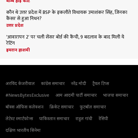
बॉम्बे हाई कोर्ट
कौन थे उत्तर प्रदेश में BSP के इकलौते विधायक उमाशंकर सिंह, जिनका
कैंसर से हुआ निधन?
उत्तर प्रदेश
'आवारापन 2' पर चली सेंसर बोर्ड की कैंची, 9 बदलाव के बाद मिली ये
रेटिंग
इमरान हाशमी
अरविंद केजरीवाल
कांग्रेस समाचार
नरेंद्र मोदी
ट्रैवल टिप्स
#NewsBytesExclusive
आम आदमी पार्टी समाचार
भाजपा समाचार
बॉक्स ऑफिस कलेक्शन
क्रिकेट समाचार
फुटबॉल समाचार
लेटेस्ट स्मार्टफोन्स
पाकिस्तान समाचार
राहुल गांधी
रेसिपी
दक्षिण भारतीय सिनेमा