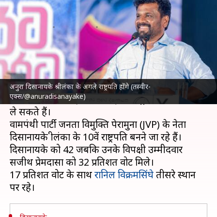
दिसानायके को चुनावों में मिली जीत
लेखन
Sep 22, 2024
08:14 pm
आबिद खान
क्या है खबर?
श्रीलंका
के राष्ट्रपति चुनावों के नतीजे आ गए हैं। वामपंथी
उम्मीदवार अनुरा कुमारा दिसानायके ने जीत दर्ज की है।
अनुरा दिसानायके श्रीलंका के अगले राष्ट्रपति होंगे (तस्वीर-
एक्स/@anuradisanayake)
खबर है कि वे कल (23 सितंबर) को राष्ट्रपति पद की शपथ
ले सकते हैं।
वामपंथी पार्टी जनता विमुक्ति पेरामुना (JVP) के नेता
दिसानायके श्रीलंका के 10वें राष्ट्रपति बनने जा रहे हैं।
दिसानायके को 42 जबकि उनके विपक्षी उम्मीदवार
सजीथ प्रेमदासा को 32 प्रतिशत वोट मिले।
17 प्रतिशत वोट के साथ
रानिल विक्रमसिंघे
तीसरे स्थान