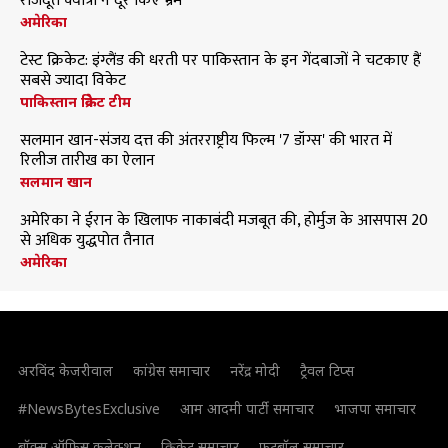
राजदूत क्वात्रा ने दूर किए भ्रम
अमेरिका
टेस्ट क्रिकेट: इंग्लैंड की धरती पर पाकिस्तान के इन गेंदबाजों ने चटकाए हैं
सबसे ज्यादा विकेट
पाकिस्तान क्रिकेट टीम
सलमान खान-संजय दत्त की अंतरराष्ट्रीय फिल्म '7 डॉग्स' की भारत में
रिलीज तारीख का ऐलान
सलमान खान
अमेरिका ने ईरान के खिलाफ नाकाबंदी मजबूत की, होर्मुज के आसपास 20
से अधिक युद्धपोत तैनात
अमेरिका
अरविंद केजरीवाल
कांग्रेस समाचार
नरेंद्र मोदी
ट्रैवल टिप्स
#NewsBytesExclusive
आम आदमी पार्टी समाचार
भाजपा समाचार
बॉक्स ऑफिस कलेक्शन
क्रिकेट समाचार
फुटबॉल समाचार