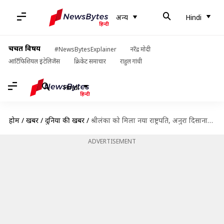
अन्य
Hindi
चर्चित विषय
#NewsBytesExplainer
नरेंद्र मोदी
आर्टिफिशियल इंटेलिजेंस
क्रिकेट समाचार
राहुल गांधी
Hindi
होम
/
खबरें
/
दुनिया की खबरें
/
श्रीलंका को मिला नया राष्ट्रपति, अनुरा दिसानायके को चुनावों में मिली जीत
ADVERTISEMENT