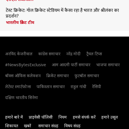
टेस्ट क्रिकेट: गॉल क्रिकेट स्टेडियम में कैसा रहा है भारत और श्रीलंका का
प्रदर्शन?
भारतीय क्रिकेट टीम
अरविंद केजरीवाल
कांग्रेस समाचार
नरेंद्र मोदी
ट्रैवल टिप्स
#NewsBytesExclusive
आम आदमी पार्टी समाचार
भाजपा समाचार
बॉक्स ऑफिस कलेक्शन
क्रिकेट समाचार
फुटबॉल समाचार
लेटेस्ट स्मार्टफोन्स
पाकिस्तान समाचार
राहुल गांधी
रेसिपी
दक्षिण भारतीय सिनेमा
हमारे बारे में
प्राइवेसी पॉलिसी
नियम
हमसे संपर्क करें
हमारे उसूल
शिकायत
खबरें
समाचार संग्रह
विषय संग्रह