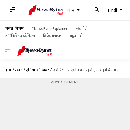
अन्य
Hindi
चर्चित विषय
#NewsBytesExplainer
नरेंद्र मोदी
आर्टिफिशियल इंटेलिजेंस
क्रिकेट समाचार
राहुल गांधी
Hindi
होम
/
खबरें
/
दुनिया की खबरें
/
अमेरिका: राष्ट्रपति बने रहेंगे ट्रंप, महाभियोग मामले में सभी आरोपों से हुए बरी
ADVERTISEMENT