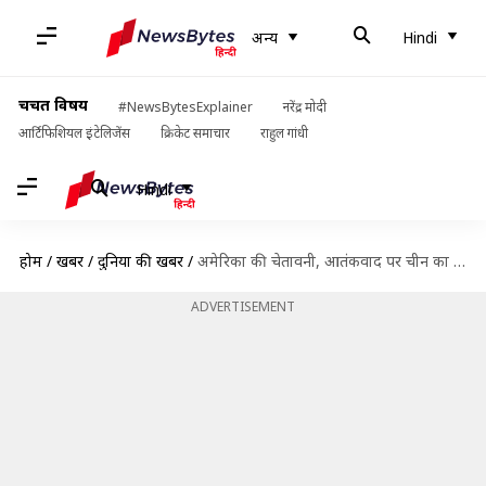
अन्य
Hindi
चर्चित विषय
#NewsBytesExplainer
नरेंद्र मोदी
आर्टिफिशियल इंटेलिजेंस
क्रिकेट समाचार
राहुल गांधी
Hindi
होम
/
खबरें
/
दुनिया की खबरें
/
अमेरिका की चेतावनी, आतंकवाद पर चीन का पाखंड बर्दाश्त नहीं कर सकती दुनिया
ADVERTISEMENT