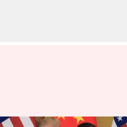
अमेरिका की चेतावनी, आतंकवाद पर