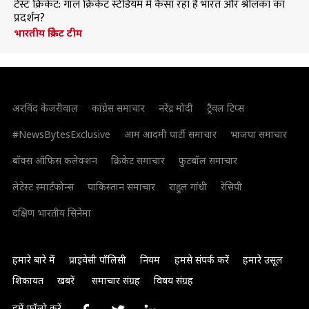
टेस्ट क्रिकेट: गॉल क्रिकेट स्टेडियम में कैसा रहा है भारत और श्रीलंका का
प्रदर्शन?
भारतीय क्रिकेट टीम
अरविंद केजरीवाल
कांग्रेस समाचार
नरेंद्र मोदी
ट्रैवल टिप्स
#NewsBytesExclusive
आम आदमी पार्टी समाचार
भाजपा समाचार
बॉक्स ऑफिस कलेक्शन
क्रिकेट समाचार
फुटबॉल समाचार
लेटेस्ट स्मार्टफोन्स
पाकिस्तान समाचार
राहुल गांधी
रेसिपी
दक्षिण भारतीय सिनेमा
हमारे बारे में
प्राइवेसी पॉलिसी
नियम
हमसे संपर्क करें
हमारे उसूल
शिकायत
खबरें
समाचार संग्रह
विषय संग्रह
हमें फॉलो करें