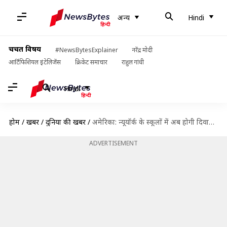
अन्य
Hindi
चर्चित विषय
#NewsBytesExplainer
नरेंद्र मोदी
आर्टिफिशियल इंटेलिजेंस
क्रिकेट समाचार
राहुल गांधी
Hindi
होम
/
खबरें
/
दुनिया की खबरें
/
अमेरिका: न्यूयॉर्क के स्कूलों में अब होगी दिवाली की छुट्टी, मेयर ने की घोषणा
ADVERTISEMENT