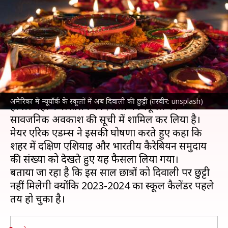
होगी दिवाली की छुट्टी, मेयर ने की
घोषणा
लेखन
Jun 27, 2023
10:42 am
गजेंद्र
क्या है खबर?
अमेरिका
के
न्यूयॉर्क
के स्कूलों में अब दिवाली पर भी छुट्टी
अमेरिका में न्यूयॉर्क के स्कूलों में अब दिवाली की छुट्टी (तस्वीर: unsplash)
होगी। यहां के प्रशासन ने दिवाली को स्कूलों की
सार्वजनिक अवकाश की सूची में शामिल कर लिया है।
मेयर एरिक एडम्स ने इसकी घोषणा करते हुए कहा कि
शहर में दक्षिण एशियाई और भारतीय कैरेबियन समुदाय
की संख्या को देखते हुए यह फैसला लिया गया।
बताया जा रहा है कि इस साल छात्रों को दिवाली पर छुट्टी
नहीं मिलेगी क्योंकि 2023-2024 का स्कूल कैलेंडर पहले