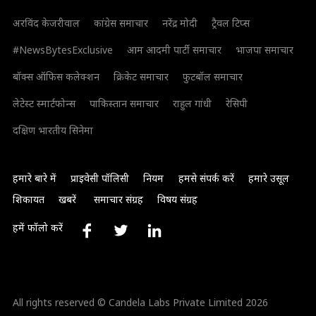
अरविंद केजरीवाल
कांग्रेस समाचार
नरेंद्र मोदी
ट्रैवल टिप्स
#NewsBytesExclusive
आम आदमी पार्टी समाचार
भाजपा समाचार
बॉक्स ऑफिस कलेक्शन
क्रिकेट समाचार
फुटबॉल समाचार
लेटेस्ट स्मार्टफोन्स
पाकिस्तान समाचार
राहुल गांधी
रेसिपी
दक्षिण भारतीय सिनेमा
हमारे बारे में
प्राइवेसी पॉलिसी
नियम
हमसे संपर्क करें
हमारे उसूल
शिकायत
खबरें
समाचार संग्रह
विषय संग्रह
हमें फॉलो करें
All rights reserved © Candela Labs Private Limited 2026