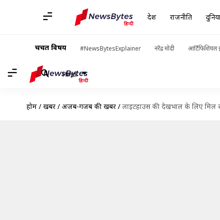
देश
राजनीति
दुनिय
चर्चित विषय
#NewsBytesExplainer
नरेंद्र मोदी
आर्टिफिशियल इ
Hindi
होम
/
खबरें
/
अजब-गजब की खबरें
/
लाइटहाउस की देखभाल के लिए मिल रह