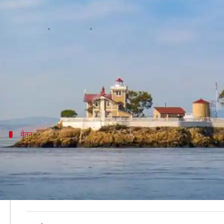
लाइटहाउस की देखभाल के लिए मिल रहा 
लेखन
Jan 10, 2019
08:40 pm
प्रदीप मौर्य
क्या है खबर?
जीवन की मूलभूत आवश्यकताओं की पूर्ति के लिए पैसों की ज़र
नौकरी की बात आते ही लोग ज़्यादा से ज़्यादा वेतन वाली नौक
वेतन
दो लोगों में बांटा जाएगा वेतन
CNN की रिपोर्ट के अनुसार अमेरिका के कैलिफ़ोर्निया के एक
इस नौकरी के अंतर्गत द्वीप पर स्थित ऐतिहासिक लाइटहाउस की 
बता दें कि यह भारी-भरकम वेतन किसी व्यक्ति को अकेले नहीं मि