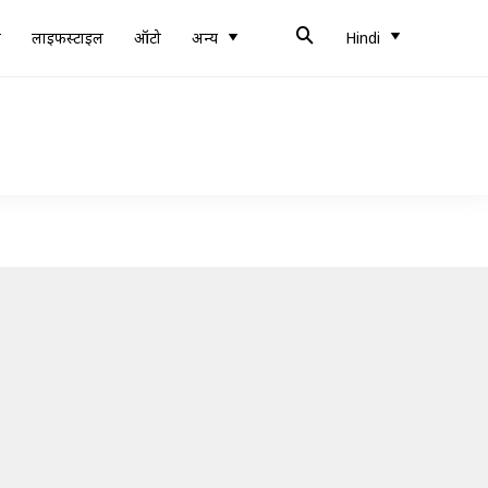
ब
लाइफस्टाइल
ऑटो
अन्य
Hindi