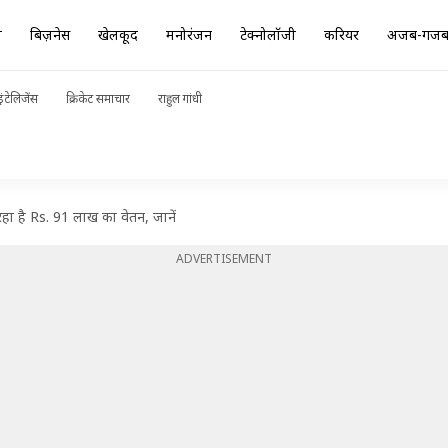
ा
बिज़नेस
खेलकूद
मनोरंजन
टेक्नोलॉजी
करियर
अजब-गज
ंटेलिजेंस
क्रिकेट समाचार
राहुल गांधी
ा है Rs. 91 लाख का वेतन, जानें
ADVERTISEMENT