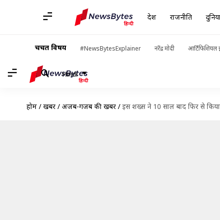
देश
राजनीति
दुनिय
चर्चित विषय
#NewsBytesExplainer
नरेंद्र मोदी
आर्टिफिशियल इ
Hindi
होम
/
खबरें
/
अजब-गजब की खबरें
/
इस शख्स ने 10 साल बाद फिर से किया 