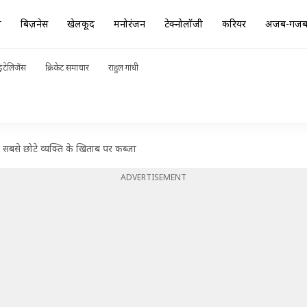
ा
बिज़नेस
खेलकूद
मनोरंजन
टेक्नोलॉजी
करियर
अजब-गज
ंटेलिजेंस
क्रिकेट समाचार
राहुल गांधी
सबसे छोटे व्यक्ति के खिताब पर कब्जा
ADVERTISEMENT