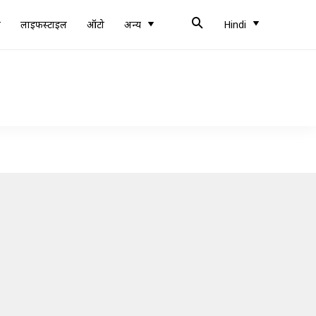
ब
लाइफस्टाइल
ऑटो
अन्य
Hindi