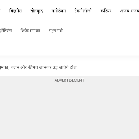
ा
बिज़नेस
खेलकूद
मनोरंजन
टेक्नोलॉजी
करियर
अजब-गज
ंटेलिजेंस
क्रिकेट समाचार
राहुल गांधी
ड़ा झुमका, वजन और कीमत जानकर उड़ जाएंगे होश
ADVERTISEMENT