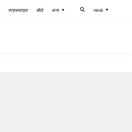
ब
लाइफस्टाइल
ऑटो
अन्य
Hindi