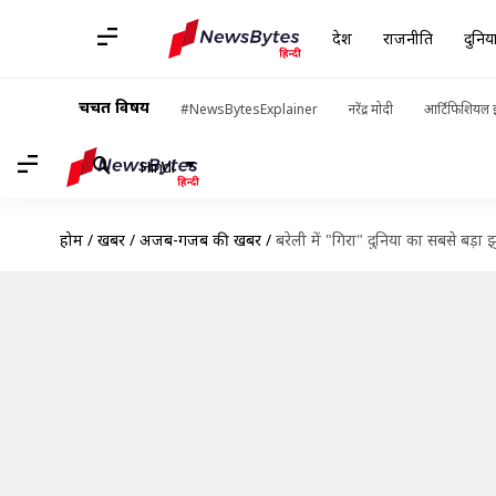
देश
राजनीति
दुनिय
चर्चित विषय
#NewsBytesExplainer
नरेंद्र मोदी
आर्टिफिशियल इ
Hindi
होम
/
खबरें
/
अजब-गजब की खबरें
/
बरेली में "गिरा" दुनिया का सबसे ब