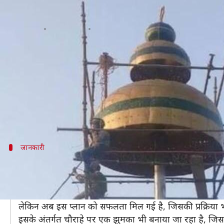
बरेली में "गिरा" दुनिया का सबसे बड
लेखन
Dec 09, 2019
08:46 pm
अंजली
क्या है खबर?
बॉलीवुड की फिल्म 'मेरा साया' का मशहूर गाना "झुमका गिरा 
है।
मगर, आजकल बरेली का एक झुमका चर्चा का विषय बना हुआ है,
जानकारी
90 के दशक से ही था बरेली के बाजार में झुमक
90 के दशक के मशहूर गाने की वजह से बरेली का नाम बहुत ही 
नहीं दिया गया।
लेकिन अब इस प्लान को सफलता मिल गई है, जिसकी प्रक्रिया भी
इसके अंतर्गत चौराहे पर एक झुमका भी बनाया जा रहा है, जिसक