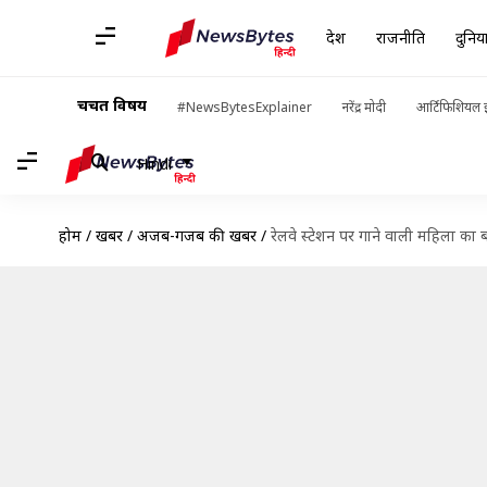
देश
राजनीति
दुनिय
चर्चित विषय
#NewsBytesExplainer
नरेंद्र मोदी
आर्टिफिशियल इ
Hindi
होम
/
खबरें
/
अजब-गजब की खबरें
/
रेलवे स्टेशन पर गाने वाली महिला का 