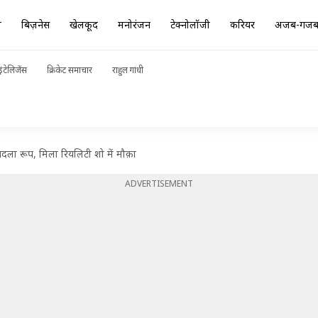
ा
बिज़नेस
खेलकूद
मनोरंजन
टेक्नोलॉजी
करियर
अजब-गज
ंटेलिजेंस
क्रिकेट समाचार
राहुल गांधी
बदला रूप, मिला रियलिटी शो में मौक़ा
ADVERTISEMENT