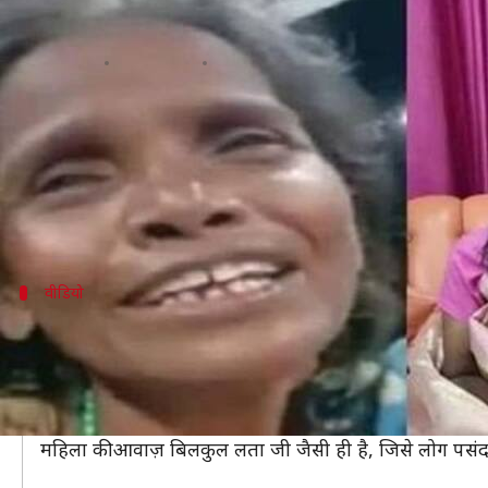
रेलवे स्टेशन पर गाने वाली महिला का बद
लेखन
Aug 09, 2019
01:07 pm
प्रदीप मौर्य
क्या है खबर?
सोशल मीडिया एक ऐसा प्लेटफ़ॉर्म है, जो किसी को भी रातो
आए दिन सोशल मीडिया पर तरह-तरह के वायरल वीडियो और फोटो
वीडियो
बिलकुल लता जैसी है महिला की आवाज़
आपकी जानकारी के लिए बता दें कि सोशल मीडिया पर वायरल हो 
वीडियो, फेसबुक पेज 'बारपेटा टाउन द प्लेस ऑफ पीस' द्वारा 
इस वीडियो में महिला जिस ख़ूबसूरती से लता जी के गाने को बि
महिला की आवाज़ बिलकुल लता जी जैसी ही है, जिसे लोग पसंद क