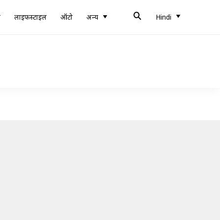
ब
लाइफस्टाइल
ऑटो
अन्य
Hindi