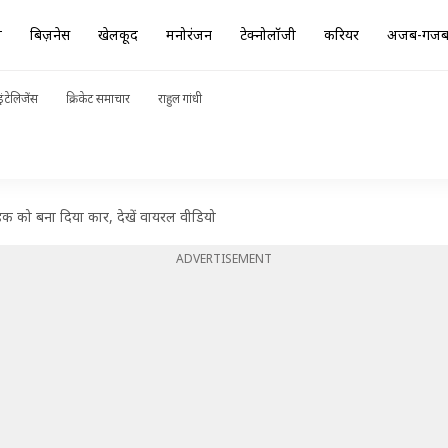
ा
बिज़नेस
खेलकूद
मनोरंजन
टेक्नोलॉजी
करियर
अजब-गज
ंटेलिजेंस
क्रिकेट समाचार
राहुल गांधी
बाइक को बना दिया कार, देखें वायरल वीडियो
ADVERTISEMENT