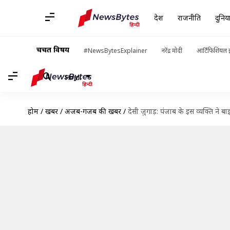
देश
राजनीति
दुनिय
चर्चित विषय
#NewsBytesExplainer
नरेंद्र मोदी
आर्टिफिशियल इ
Hindi
होम
/
खबरें
/
अजब-गजब की खबरें
/
देसी जुगाड़: पंजाब के इस व्यक्ति ने 