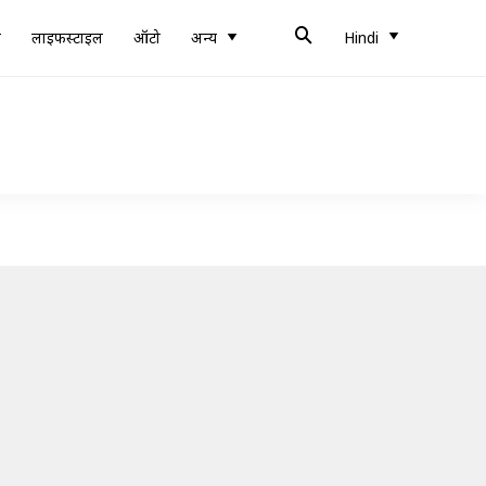
ब
लाइफस्टाइल
ऑटो
अन्य
Hindi