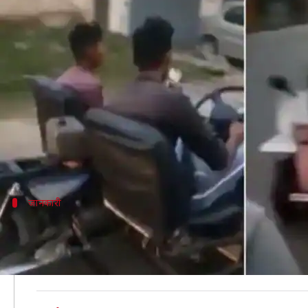
देसी जुगाड़: पंजाब के इस व्यक्ति ने 
लेखन
Nov 01, 2019
05:20 pm
प्रदीप मौर्य
क्या है खबर?
भारत में लोग जुगाड़ के दम पर बड़ा-बड़ा काम भी बहुत आसानी
समय-समय पर यहाँ कई लोग जुगाड़ से नए-नए आविष्कार करते
हाल ही में पंजाब के लुधियाना में एक अजीबो-गरीब गाड़ी सड
जानकारी
जीप जैसी दिखती है बदली हुई बाइक
जानकारी के अनुसार, बाइक को इतनी कलाकारी से कार में बदल
यूज़र @desimojito ने इसका वीडियो शेयर किया है।