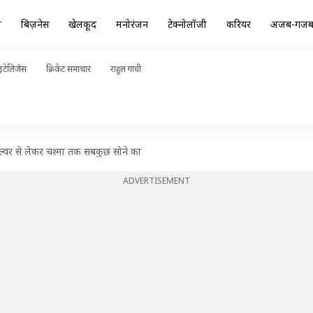
ा
बिज़नेस
खेलकूद
मनोरंजन
टेक्नोलॉजी
करियर
अजब-गज
ंटेलिजेंस
क्रिकेट समाचार
राहुल गांधी
ाल्वर से लेकर चश्मा तक सबकुछ सोने का
ADVERTISEMENT