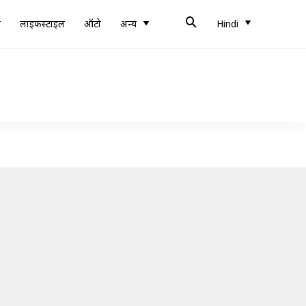
ब
लाइफस्टाइल
ऑटो
अन्य
Hindi