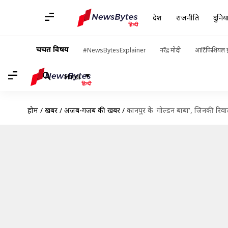
देश
राजनीति
दुनिय
चर्चित विषय
#NewsBytesExplainer
नरेंद्र मोदी
आर्टिफिशियल इ
Hindi
होम
/
खबरें
/
अजब-गजब की खबरें
/
कानपुर के 'गोल्‍डन बाबा', जिनकी रिव