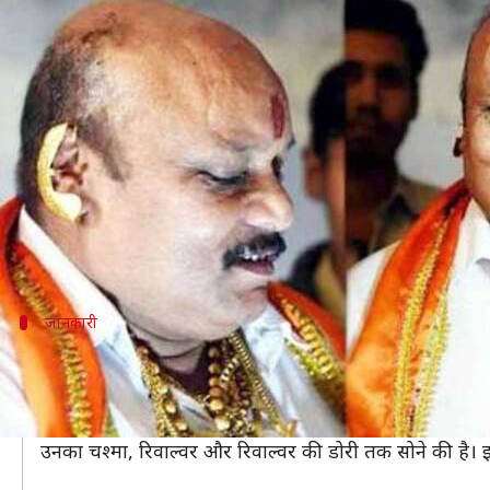
कानपुर के 'गोल्‍डन बाबा', जिनकी रिव
लेखन
Feb 22, 2020
02:25 pm
अंजली
क्या है खबर?
कोई भी शख्स "बप्पी लाहिरी" बन सकता है....बस पहनना पड़
अगर आप सोच रहे हैं कि हम आपके मजे ले रहे हैं तो आप शत
दरअसल, उत्तर प्रदेश के कानपुर के "बप्पी लाहिरी" कहे जा
जानकारी
सोने के आभूषणों के बेहद ही शौकीन हैं मनोज
ज्वैलरी शॉप के मालिक "गूगल गोल्डन बाबा" के नाम से मशहूर म
कानपुर के काकादेव में रहने वाले मनोज वैसे तो घर पर सामान्य
उनका चश्मा, रिवाल्वर और रिवाल्वर की डोरी तक सोने की है। इतन