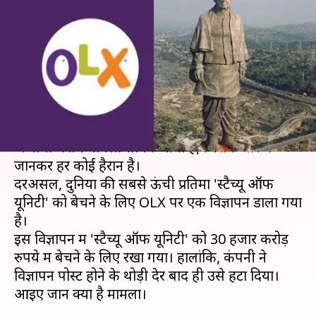
लिए OLX पर डाल दिया विज्ञापन,
मामला दर्ज
लेखन
Apr 06, 2020
11:47 am
अंजली
क्या है खबर?
कोरोना वायरस के संकट और लॉकडाउन के बीच एक
अजीबो-गरीब मामला सामने आया है, जिसके बारे में
जानकर हर कोई हैरान है।
दरअसल, दुनिया की सबसे ऊंची प्रतिमा 'स्टैच्यू ऑफ
यूनिटी' को बेचने के लिए OLX पर एक विज्ञापन डाला गया
है।
इस विज्ञापन में 'स्टैच्यू ऑफ यूनिटी' को 30 हजार करोड़
रुपये में बेचने के लिए रखा गया। हालांकि, कंपनी ने
विज्ञापन पोस्ट होने के थोड़ी देर बाद ही उसे हटा दिया।