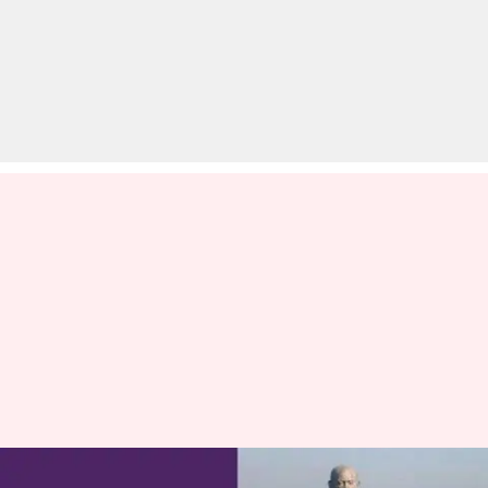
गुजरात: 'स्टैच्यू ऑफ यूनिटी' बेचने के