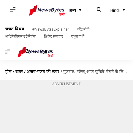
अन्य
Hindi
चर्चित विषय
#NewsBytesExplainer
नरेंद्र मोदी
आर्टिफिशियल इंटेलिजेंस
क्रिकेट समाचार
राहुल गांधी
Hindi
होम
/
खबरें
/
अजब-गजब की खबरें
/
गुजरात: 'स्टैच्यू ऑफ यूनिटी' बेचने के लिए OLX पर डाल दिया विज्ञापन, मामला दर्ज
ADVERTISEMENT