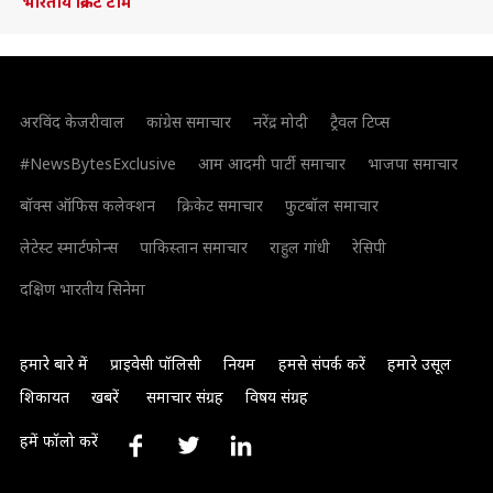
भारतीय क्रिकेट टीम
अरविंद केजरीवाल
कांग्रेस समाचार
नरेंद्र मोदी
ट्रैवल टिप्स
#NewsBytesExclusive
आम आदमी पार्टी समाचार
भाजपा समाचार
बॉक्स ऑफिस कलेक्शन
क्रिकेट समाचार
फुटबॉल समाचार
लेटेस्ट स्मार्टफोन्स
पाकिस्तान समाचार
राहुल गांधी
रेसिपी
दक्षिण भारतीय सिनेमा
हमारे बारे में
प्राइवेसी पॉलिसी
नियम
हमसे संपर्क करें
हमारे उसूल
शिकायत
खबरें
समाचार संग्रह
विषय संग्रह
हमें फॉलो करें