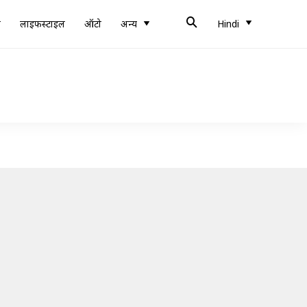
ब
लाइफस्टाइल
ऑटो
अन्य
Hindi