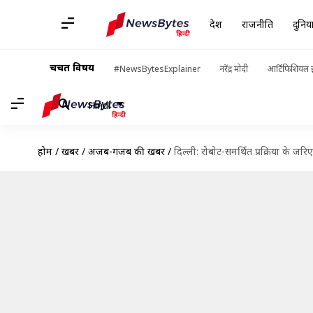
देश
राजनीति
दुनिय
चर्चित विषय
#NewsBytesExplainer
नरेंद्र मोदी
आर्टिफिशियल इ
Hindi
होम
/
खबरें
/
अजब-गजब की खबरें
/
दिल्ली: रोबोट-समर्थित प्रक्रिया के जर