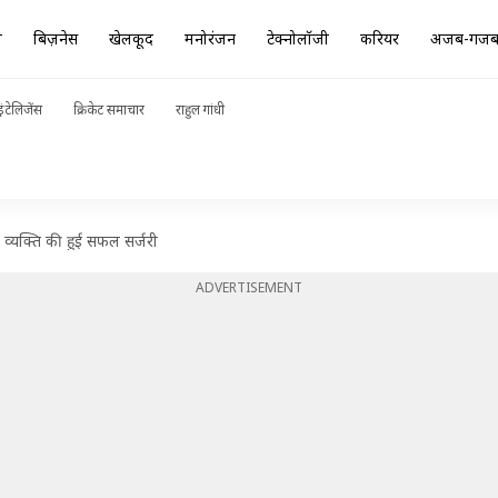
ा
बिज़नेस
खेलकूद
मनोरंजन
टेक्नोलॉजी
करियर
अजब-गज
ंटेलिजेंस
क्रिकेट समाचार
राहुल गांधी
िए व्यक्ति की हुई सफल सर्जरी
ADVERTISEMENT