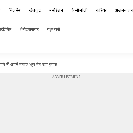
ा
बिज़नेस
खेलकूद
मनोरंजन
टेक्नोलॉजी
करियर
अजब-गज
ंटेलिजेंस
क्रिकेट समाचार
राहुल गांधी
ुपये में अपने बचाए भ्रूण बेच रहा युवक
ADVERTISEMENT