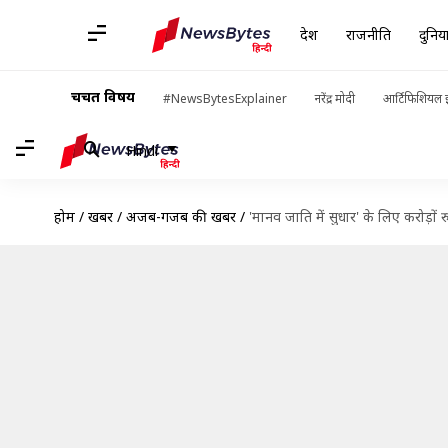
देश
राजनीति
दुनिय
चर्चित विषय
#NewsBytesExplainer
नरेंद्र मोदी
आर्टिफिशियल इ
Hindi
होम
/
खबरें
/
अजब-गजब की खबरें
/
'मानव जाति में सुधार' के लिए करोड़ों र