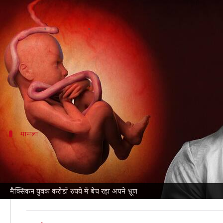
'मानव जाति में सुधार' के लिए करोड़ों र
लेखन
Apr 21, 2023
12:48 pm
गौसिया
क्या है खबर?
मेक्सिको
के रहने वाले पोंचो डी निग्रिस ने हाल ही में अपने
रिपोर्ट्स के मुताबिक, निग्रिस ने उन लोगों के लिए भ्रूण की प
मामला
क्या है मामला?
46 वर्षीय निग्रिस एक टेलीविजन प्रेजेंटर, उद्यमी और इंफ्लूएंसर 
उन्होंने बताया कि वह अपने और अपनी पत्नी मार्सेला डी निग्रिस
मैक्सिकन युवक करोड़ों रुपये में बेच रहा अपने भ्रूण
निग्रिस के मुताबिक, भ्रूण की गुणवत्ता की गारंटी है और वे 'मा