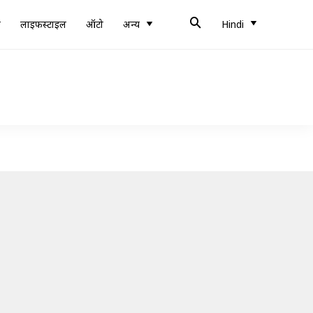
ब
लाइफस्टाइल
ऑटो
अन्य
Hindi