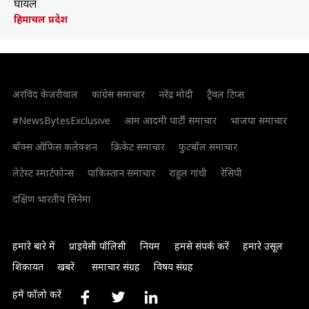
घायल
हिमाचल प्रदेश
अरविंद केजरीवाल
कांग्रेस समाचार
नरेंद्र मोदी
ट्रैवल टिप्स
#NewsBytesExclusive
आम आदमी पार्टी समाचार
भाजपा समाचार
बॉक्स ऑफिस कलेक्शन
क्रिकेट समाचार
फुटबॉल समाचार
लेटेस्ट स्मार्टफोन्स
पाकिस्तान समाचार
राहुल गांधी
रेसिपी
दक्षिण भारतीय सिनेमा
हमारे बारे में
प्राइवेसी पॉलिसी
नियम
हमसे संपर्क करें
हमारे उसूल
शिकायत
खबरें
समाचार संग्रह
विषय संग्रह
हमें फॉलो करें