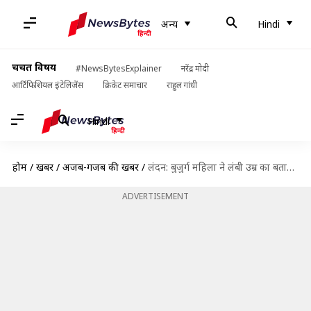
अन्य
Hindi
चर्चित विषय
#NewsBytesExplainer
नरेंद्र मोदी
आर्टिफिशियल इंटेलिजेंस
क्रिकेट समाचार
राहुल गांधी
Hindi
होम
/
खबरें
/
अजब-गजब की खबरें
/
लंदन: बुजुर्ग महिला ने लंबी उम्र का बताया अनोखा कारण, कहा- शराब पीएं और पार्टी करें
ADVERTISEMENT