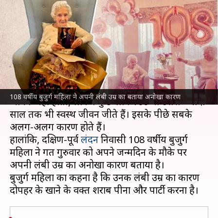
बताया अनोखा कारण, कहा- शराब
पीएं और पार्टी करें
लेखन
Mar 23, 2023
11:51 am
गौसिया
क्या है खबर?
आजकल किसी व्यक्ति की औसतन उम्र 60-70 साल से
108 वर्षीय बुजुर्ग महिला ने अपनी लंबी उम्र का बताया अनोखा कारण
अधिक नहीं होती, लेकिन कुछ लोग 100 या उससे ज्यादा
साल तक भी स्वस्थ जीवन जीते हैं। इसके पीछे सबके
अलग-अलग कारण होते हैं।
हालांकि, दक्षिण-पूर्व
लंदन
निवासी 108 वर्षीय बुजुर्ग
महिला ने गत गुरुवार को अपने जन्मदिन के मौके पर
अपनी लंबी उम्र का अनोखा कारण बताया है।
बुजुर्ग महिला का कहना है कि उनकी लंबी उम्र का कारण