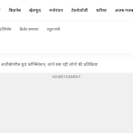
ा
बिज़नेस
खेलकूद
मनोरंजन
टेक्नोलॉजी
करियर
अजब-गज
ंटेलिजेंस
क्रिकेट समाचार
राहुल गांधी
जीबोगरीब फूड कॉम्बिनेशन, जानें क्या रही लोगों की प्रतिक्रिया
ADVERTISEMENT