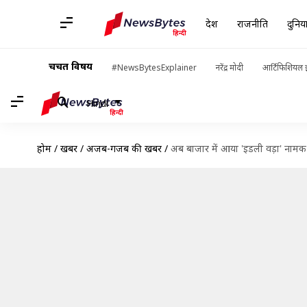
देश
राजनीति
दुनिय
चर्चित विषय
#NewsBytesExplainer
नरेंद्र मोदी
आर्टिफिशियल इ
Hindi
होम
/
खबरें
/
अजब-गजब की खबरें
/
अब बाजार में आया 'इडली वड़ा' नामक अ