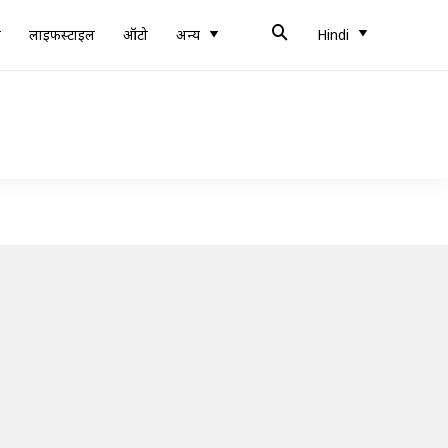
ब
लाइफस्टाइल
ऑटो
अन्य
Hindi