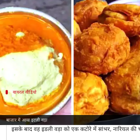
अब बाजार में आया 'इडली वड़ा' नामक अज
लेखन
Aug 09, 2023
06:59 pm
अंजली
क्या है खबर?
इडली एक हेल्दी, स्वादिष्ट और आसानी से पच जाने वाला मशह
हालांकि, अब बटाटा वड़ा की जगह इटली वड़ा ने ले ली है, जि
हैं।
वायरल वीडियो
एक यूजर ने ट्विटर पर शेयर किया वीडियो
ट्विटर
पर @MFuturewala नामक अकाउंट से इडली वड़ा बनाने वा
बाजार में आया इटली वड़ा
वीडियो में देखा जा सकता है कि विक्रेता सबसे पहले 2 छोटी-छो
इसके बाद वह इडली वड़ा को एक कटोरे में सांभर, नारियल की