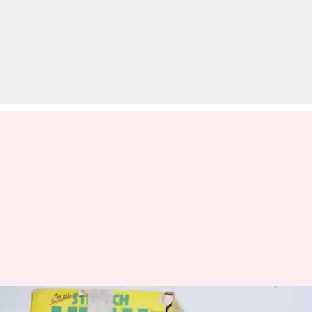
हल्क का दुर्लभ खिलौना हुआ नीलाम,