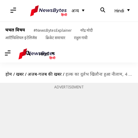
अन्य
Hindi
चर्चित विषय
#NewsBytesExplainer
नरेंद्र मोदी
आर्टिफिशियल इंटेलिजेंस
क्रिकेट समाचार
राहुल गांधी
Hindi
होम
/
खबरें
/
अजब-गजब की खबरें
/
हल्क का दुर्लभ खिलौना हुआ नीलाम, 4 लाख रुपये से ज्यादा लगी कीमत
ADVERTISEMENT