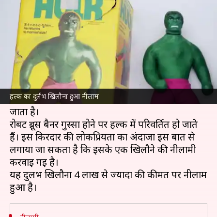
4 लाख रुपये से ज्यादा लगी कीमत
लेखन
Jul 27, 2025
05:28 pm
सयाली
क्या है खबर?
मार्वल
कॉमिक्स और एवेंजर का सुपर हीरो हल्क ज्यादातर
बच्चों का पसंदीदा है। इस नायक को स्टैन ली और जैक
हल्क का दुर्लभ खिलौना हुआ नीलाम
किर्बी ने बनाया था, जो अपनी असीम ताकत के लिए जाना
जाता है।
रोबर्ट ब्रूस बैनर गुस्सा होने पर हल्क में परिवर्तित हो जाते
हैं। इस किरदार की लोकप्रियता का अंदाजा इस बात से
लगाया जा सकता है कि इसके एक खिलौने की नीलामी
करवाई गई है।
यह दुर्लभ खिलौना 4 लाख से ज्यादा की कीमत पर नीलाम