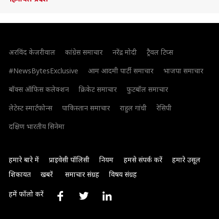
अरविंद केजरीवाल
कांग्रेस समाचार
नरेंद्र मोदी
ट्रैवल टिप्स
#NewsBytesExclusive
आम आदमी पार्टी समाचार
भाजपा समाचार
बॉक्स ऑफिस कलेक्शन
क्रिकेट समाचार
फुटबॉल समाचार
लेटेस्ट स्मार्टफोन्स
पाकिस्तान समाचार
राहुल गांधी
रेसिपी
दक्षिण भारतीय सिनेमा
हमारे बारे में
प्राइवेसी पॉलिसी
नियम
हमसे संपर्क करें
हमारे उसूल
शिकायत
खबरें
समाचार संग्रह
विषय संग्रह
हमें फॉलो करें