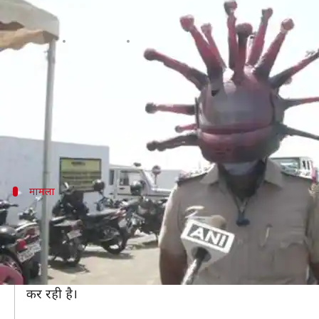
तमिलनाडु: लोगों को जागरूक करने के 
लेखन
Mar 28, 2020
05:25 pm
अंजली
क्या है खबर?
हर दिन कोरोना वायरस का कहर बढ़ता जा रहा है, जिस वजह से 
ऐसे में उन राज्यों की पुलिस लॉकडाउन का उल्लंघन करने वाल
मामला
कहां का है यह मामला?
यह मामला तमिलनाडु की राजधानी चेन्नई का है, जहां की पुलिस 
जानकारी के मुताबिक, चेन्नई के गौतम नामक आर्टिस्ट ने यह हेल
दरअसल, यहां लोग लॉकडाउन का उल्लंघन कर सड़कों पर निकल रहे
कर रही है।