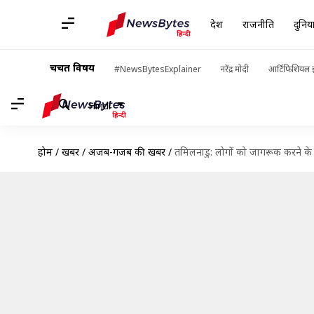
देश
राजनीति
दुनिय
चर्चित विषय
#NewsBytesExplainer
नरेंद्र मोदी
आर्टिफिशियल इ
Hindi
होम
/
खबरें
/
अजब-गजब की खबरें
/
तमिलनाडु: लोगों को जागरूक करने के 