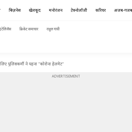
ा
बिज़नेस
खेलकूद
मनोरंजन
टेक्नोलॉजी
करियर
अजब-गज
ंटेलिजेंस
क्रिकेट समाचार
राहुल गांधी
लिए पुलिसकर्मी ने पहना "कोरोना हेलमेट"
ADVERTISEMENT