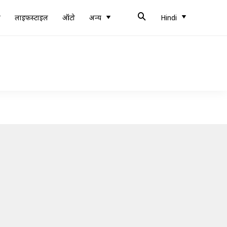
ब
लाइफस्टाइल
ऑटो
अन्य
Hindi