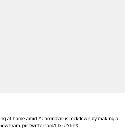
ying at home amid
#CoronavirusLockdown
by making a
t Gowtham.
pic.twitter.com/LlxrUYfihX