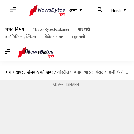
अन्य
Hindi
चर्चित विषय
#NewsBytesExplainer
नरेंद्र मोदी
आर्टिफिशियल इंटेलिजेंस
क्रिकेट समाचार
राहुल गांधी
Hindi
होम
/
खबरें
/
खेलकूद की खबरें
/
ऑस्ट्रेलिया बनाम भारत: विराट कोहली के तीन टेस्ट नहीं खेलने पर किसने क्या कहा?
ADVERTISEMENT