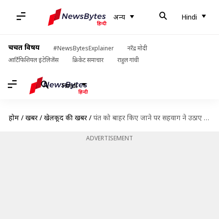
अन्य
Hindi
चर्चित विषय
#NewsBytesExplainer
नरेंद्र मोदी
आर्टिफिशियल इंटेलिजेंस
क्रिकेट समाचार
राहुल गांधी
Hindi
होम
/
खबरें
/
खेलकूद की खबरें
/
पंत को बाहर किए जाने पर सहवाग ने उठाए सवाल, धोनी पर भी लगाया आरोप
ADVERTISEMENT