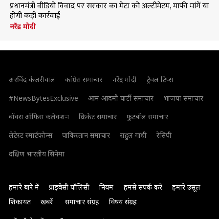
प्रधानमंत्री वीडियो विवाद पर सरकार का मेटा को अल्टीमेटम, माफी मांगें या
होगी कड़ी कार्रवाई
नरेंद्र मोदी
अरविंद केजरीवाल
कांग्रेस समाचार
नरेंद्र मोदी
ट्रैवल टिप्स
#NewsBytesExclusive
आम आदमी पार्टी समाचार
भाजपा समाचार
बॉक्स ऑफिस कलेक्शन
क्रिकेट समाचार
फुटबॉल समाचार
लेटेस्ट स्मार्टफोन्स
पाकिस्तान समाचार
राहुल गांधी
रेसिपी
दक्षिण भारतीय सिनेमा
हमारे बारे में
प्राइवेसी पॉलिसी
नियम
हमसे संपर्क करें
हमारे उसूल
शिकायत
खबरें
समाचार संग्रह
विषय संग्रह