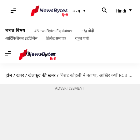
अन्य
Hindi
चर्चित विषय
#NewsBytesExplainer
नरेंद्र मोदी
आर्टिफिशियल इंटेलिजेंस
क्रिकेट समाचार
राहुल गांधी
Hindi
होम
/
खबरें
/
खेलकूद की खबरें
/
विराट कोहली ने बताया, आखिर क्यों RCB अब तक नहीं जीत पाई IPL का खिताब
ADVERTISEMENT