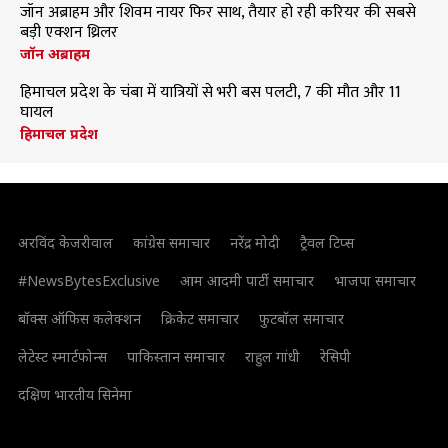
जॉन अब्राहम और शिवम नायर फिर साथ, तैयार हो रही करियर की सबसे
बड़ी एक्शन थ्रिलर
जॉन अब्राहम
हिमाचल प्रदेश के चंबा में यात्रियों से भरी बस पलटी, 7 की मौत और 11
घायल
हिमाचल प्रदेश
अरविंद केजरीवाल
कांग्रेस समाचार
नरेंद्र मोदी
ट्रैवल टिप्स
#NewsBytesExclusive
आम आदमी पार्टी समाचार
भाजपा समाचार
बॉक्स ऑफिस कलेक्शन
क्रिकेट समाचार
फुटबॉल समाचार
लेटेस्ट स्मार्टफोन्स
पाकिस्तान समाचार
राहुल गांधी
रेसिपी
दक्षिण भारतीय सिनेमा