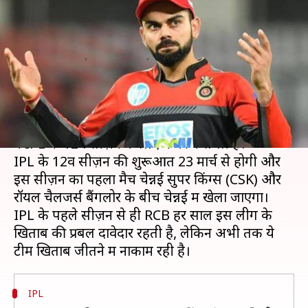
RCB अब तक नहीं जीत पाई IPL का
खिताब
लेखन
Mar 18, 2019
03:10 pm
मोहम्मद वाहिद
क्या है खबर?
विराट कोहली के नेतृत्व में रॉयल चैलेंजर्स बैंगलोर (RCB)
ने IPL के 12वें सीज़न के लिए कमर कस ली है।
IPL के 12वें सीज़न की शुरूआत 23 मार्च से होगी और
इस सीज़न का पहला मैच चेन्नई सुपर किंग्स (CSK) और
रॉयल चैलेंजर्स बैंगलोर के बीच चेन्नई में खेला जाएगा।
IPL के पहले सीज़न से ही RCB हर साल इस लीग के
खिताब की प्रबल दावेदार रहती है, लेकिन अभी तक ये
IPL