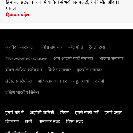
हिमाचल प्रदेश के चंबा में यात्रियों से भरी बस पलटी, 7 की मौत और 11
घायल
हिमाचल प्रदेश
अरविंद केजरीवाल
कांग्रेस समाचार
नरेंद्र मोदी
ट्रैवल टिप्स
#NewsBytesExclusive
आम आदमी पार्टी समाचार
भाजपा समाचार
बॉक्स ऑफिस कलेक्शन
क्रिकेट समाचार
फुटबॉल समाचार
लेटेस्ट स्मार्टफोन्स
पाकिस्तान समाचार
राहुल गांधी
रेसिपी
दक्षिण भारतीय सिनेमा
हमारे बारे में
प्राइवेसी पॉलिसी
नियम
हमसे संपर्क करें
हमारे उसूल
शिकायत
खबरें
समाचार संग्रह
विषय संग्रह