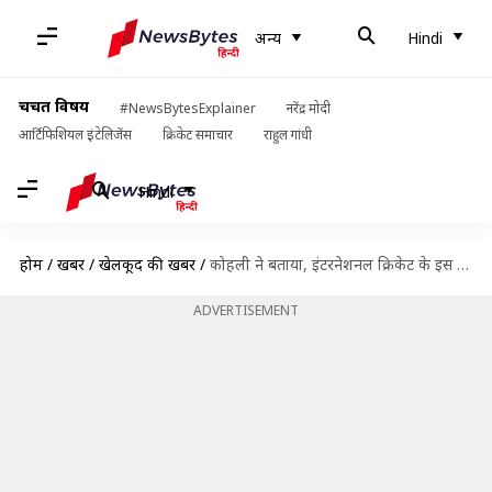
अन्य
Hindi
चर्चित विषय
#NewsBytesExplainer
नरेंद्र मोदी
आर्टिफिशियल इंटेलिजेंस
क्रिकेट समाचार
राहुल गांधी
Hindi
होम
/
खबरें
/
खेलकूद की खबरें
/
कोहली ने बताया, इंटरनेशनल क्रिकेट के इस लम्हें को कभी नहीं भूल सकते
ADVERTISEMENT