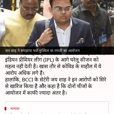
आयोजन में है अंतर, तुलना करना
उचित नहीं- शाह
लेखन
Jul 20, 2021
05:49 pm
Neeraj Pandey
क्या है खबर?
भारतीय क्रिकेट कंट्रोल बोर्ड (BCCI) अक्सर आलोचना का
जय शाह ने समझाया क्यों मुश्किल था रणजी का आयोजन
शिकार बनता रहता है और लोग आरोप लगाते हैं कि बोर्ड
इंडियन प्रीमियर लीग (IPL) के आगे घरेलू सीजन को
महत्व नहीं देती है। खास तौर से कोविड के माहौल में ये
आरोप अधिक लगे हैं।
हालांकि, BCCI के सेक्रेटरी जय शाह ने इन आरोपों को सिरे
से खारिज किया है और कहा है कि दोनों चीजों के
मामला