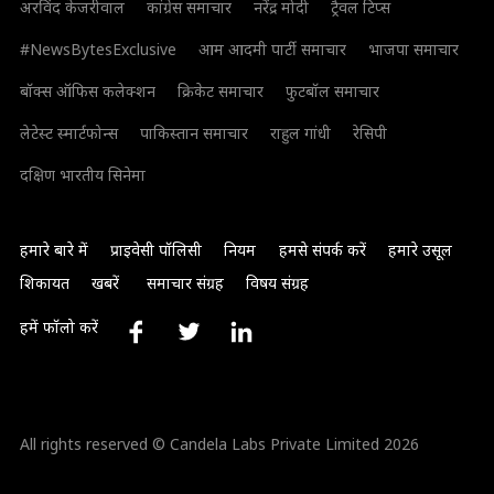
अरविंद केजरीवाल
कांग्रेस समाचार
नरेंद्र मोदी
ट्रैवल टिप्स
#NewsBytesExclusive
आम आदमी पार्टी समाचार
भाजपा समाचार
बॉक्स ऑफिस कलेक्शन
क्रिकेट समाचार
फुटबॉल समाचार
लेटेस्ट स्मार्टफोन्स
पाकिस्तान समाचार
राहुल गांधी
रेसिपी
दक्षिण भारतीय सिनेमा
हमारे बारे में
प्राइवेसी पॉलिसी
नियम
हमसे संपर्क करें
हमारे उसूल
शिकायत
खबरें
समाचार संग्रह
विषय संग्रह
हमें फॉलो करें
All rights reserved © Candela Labs Private Limited 2026