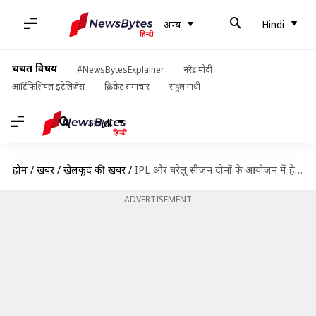
अन्य
Hindi
चर्चित विषय
#NewsBytesExplainer
नरेंद्र मोदी
आर्टिफिशियल इंटेलिजेंस
क्रिकेट समाचार
राहुल गांधी
Hindi
होम
/
खबरें
/
खेलकूद की खबरें
/
IPL और घरेलू सीजन दोनों के आयोजन में है अंतर, तुलना करना उचित नहीं- शाह
ADVERTISEMENT