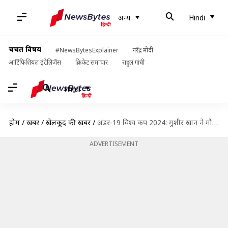
अन्य
Hindi
चर्चित विषय
#NewsBytesExplainer
नरेंद्र मोदी
आर्टिफिशियल इंटेलिजेंस
क्रिकेट समाचार
राहुल गांधी
Hindi
होम
/
खबरें
/
खेलकूद की खबरें
/
अंडर-19 विश्व कप 2024: मुशीर खान ने मौजूदा संस्करण में लगाया अपना दूसरा शतक
ADVERTISEMENT