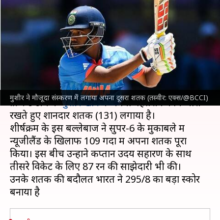
खान ने मौजूदा संस्करण में लगाया
अपना दूसरा शतक
लेखन
Jan 30, 2024
04:39 pm
अंकित पसबोला
क्या है खबर?
इस समय खेले जा रहे
अंडर-19 विश्व कप
में भारतीय
मुशीर ने मौजूदा संस्करण में लगाया अपना दूसरा शतक (तस्वीर: एक्स/@BCCI)
क्रिकेट टीम के
मुशीर खान
ने अपना बेहतरीन फॉर्म जारी
रखते हुए शानदार शतक (131) लगाया है।
शीर्षक्रम के इस बल्लेबाज ने सुपर-6 के मुकाबले में
न्यूजीलैंड के खिलाफ 109 गेंदों में अपना शतक पूरा
किया। इस बीच उन्होंने कप्तान उदय सहारण के साथ
तीसरे विकेट के लिए 87 रन की साझेदारी भी की।
उनके शतक की बदौलत भारत ने 295/8 का बड़ा स्कोर