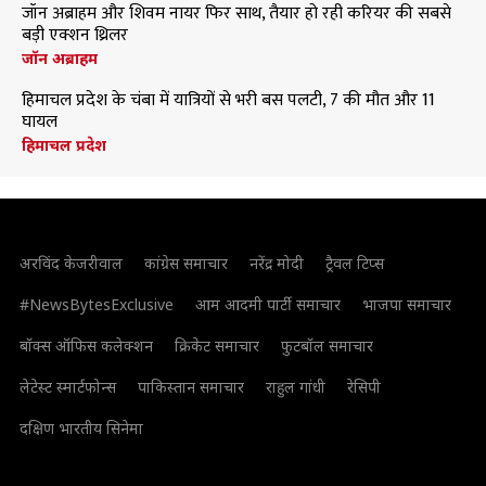
जॉन अब्राहम और शिवम नायर फिर साथ, तैयार हो रही करियर की सबसे
बड़ी एक्शन थ्रिलर
जॉन अब्राहम
हिमाचल प्रदेश के चंबा में यात्रियों से भरी बस पलटी, 7 की मौत और 11
घायल
हिमाचल प्रदेश
अरविंद केजरीवाल
कांग्रेस समाचार
नरेंद्र मोदी
ट्रैवल टिप्स
#NewsBytesExclusive
आम आदमी पार्टी समाचार
भाजपा समाचार
बॉक्स ऑफिस कलेक्शन
क्रिकेट समाचार
फुटबॉल समाचार
लेटेस्ट स्मार्टफोन्स
पाकिस्तान समाचार
राहुल गांधी
रेसिपी
दक्षिण भारतीय सिनेमा