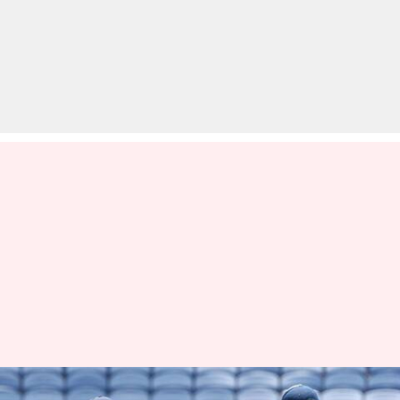
भारत बनाम इंग्लैंड, दूसरा वनडे: टॉस