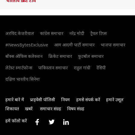
भारतीय क्रिकेट टीम
अरविंद केजरीवाल
कांग्रेस समाचार
नरेंद्र मोदी
ट्रैवल टिप्स
#NewsBytesExclusive
आम आदमी पार्टी समाचार
भाजपा समाचार
बॉक्स ऑफिस कलेक्शन
क्रिकेट समाचार
फुटबॉल समाचार
लेटेस्ट स्मार्टफोन्स
पाकिस्तान समाचार
राहुल गांधी
रेसिपी
दक्षिण भारतीय सिनेमा
हमारे बारे में
प्राइवेसी पॉलिसी
नियम
हमसे संपर्क करें
हमारे उसूल
शिकायत
खबरें
समाचार संग्रह
विषय संग्रह
हमें फॉलो करें