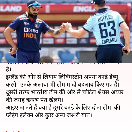
जीतकर इंग्लैंड ने की पहले गेंदबाजी,
लिविंगस्टोन करेंगे डेब्यू
लेखन
Mar 26, 2021
01:26 pm
अंकित पसबोला
क्या है खबर?
पुणे में खेले जा रहे दूसरे वनडे में इंग्लैंड के कप्तान जोस
बटलर ने टॉस जीतकर पहले फील्डिंग का फैसला किया
है।
इंग्लैंड की ओर से लियाम लिविंगस्टोन अपना वनडे डेब्यू
करेंगे। उनके अलावा भी टीम में दो बदलाव किए गए हैं।
दूसरी तरफ भारतीय टीम की ओर से चोटिल श्रेयस अय्यर
की जगह ऋषभ पंत खेलेंगे।
आइए जानते हैं क्या है दूसरे वनडे के लिए दोनों टीमों की