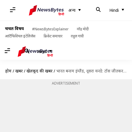
अन्य
Hindi
चर्चित विषय
#NewsBytesExplainer
नरेंद्र मोदी
आर्टिफिशियल इंटेलिजेंस
क्रिकेट समाचार
राहुल गांधी
Hindi
होम
/
खबरें
/
खेलकूद की खबरें
/
भारत बनाम इंग्लैंड, दूसरा वनडे: टॉस जीतकर इंग्लैंड ने की पहले गेंदबाजी, लिविंगस्टोन करेंगे डेब्यू
ADVERTISEMENT