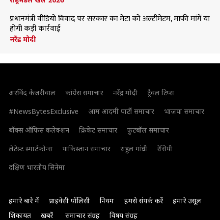
प्रधानमंत्री वीडियो विवाद पर सरकार का मेटा को अल्टीमेटम, माफी मांगें या
होगी कड़ी कार्रवाई
नरेंद्र मोदी
अरविंद केजरीवाल
कांग्रेस समाचार
नरेंद्र मोदी
ट्रैवल टिप्स
#NewsBytesExclusive
आम आदमी पार्टी समाचार
भाजपा समाचार
बॉक्स ऑफिस कलेक्शन
क्रिकेट समाचार
फुटबॉल समाचार
लेटेस्ट स्मार्टफोन्स
पाकिस्तान समाचार
राहुल गांधी
रेसिपी
दक्षिण भारतीय सिनेमा
हमारे बारे में
प्राइवेसी पॉलिसी
नियम
हमसे संपर्क करें
हमारे उसूल
शिकायत
खबरें
समाचार संग्रह
विषय संग्रह