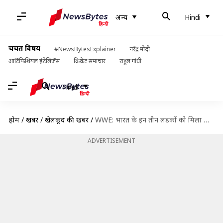
अन्य
Hindi
चर्चित विषय
#NewsBytesExplainer
नरेंद्र मोदी
आर्टिफिशियल इंटेलिजेंस
क्रिकेट समाचार
राहुल गांधी
Hindi
होम
/
खबरें
/
खेलकूद की खबरें
/
WWE: भारत के इन तीन लड़कों को मिला कंपनी के परफॉर्मेंस सेंटर में जाने का मौका
ADVERTISEMENT