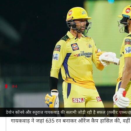
IPL के एक सीजन में इन सलामी जोड़ियों
लेखन
May 06, 2024
06:27 pm
अंकित पसबोला
क्या है खबर?
इंडियन प्रीमियर लीग (IPL) 2024
में अब तक सभी टीमों ने क
इस संस्करण में कई टीमों ने 200 रन का आंकड़ा पार किया है
इस बीच कुछ सलामी जोड़ियों ने कमाल का प्रदर्शन किया है।
#4
गायकवाड़ और डु प्लेसिस (756 रन, 2021)
सलामी बल्लेबाज
रुतुराज गायकवाड़
और
फाफ डु प्लेसिस
ने 2021
डेवोन कॉनवे और रुतुराज गायकवाड़ की सलामी जोड़ी रही है सफल (तस्वीर: एक्स/
क्रिकइंफो
के अनुसार, इस जोड़ी ने IPL 2021 में 47.25 की 
गायकवाड़ ने जहां 635 रन बनाकर ऑरेंज कैप हासिल की, वहीं ड