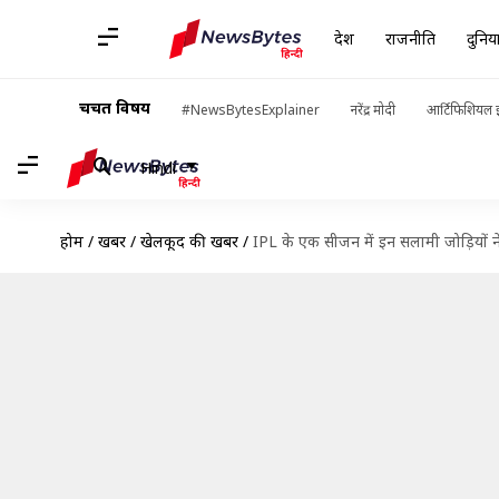
देश
राजनीति
दुनिय
चर्चित विषय
#NewsBytesExplainer
नरेंद्र मोदी
आर्टिफिशियल इ
Hindi
होम
/
खबरें
/
खेलकूद की खबरें
/
IPL के एक सीजन में इन सलामी जोड़ियों ने 