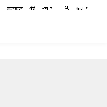
ब
लाइफस्टाइल
ऑटो
अन्य
Hindi