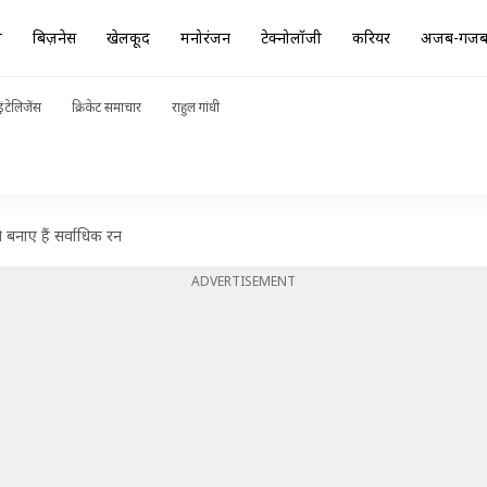
ा
बिज़नेस
खेलकूद
मनोरंजन
टेक्नोलॉजी
करियर
अजब-गज
ंटेलिजेंस
क्रिकेट समाचार
राहुल गांधी
बनाए हैं सर्वाधिक रन
ADVERTISEMENT