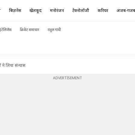
ा
बिज़नेस
खेलकूद
मनोरंजन
टेक्नोलॉजी
करियर
अजब-गज
ंटेलिजेंस
क्रिकेट समाचार
राहुल गांधी
 ने लिया संन्यास
ADVERTISEMENT