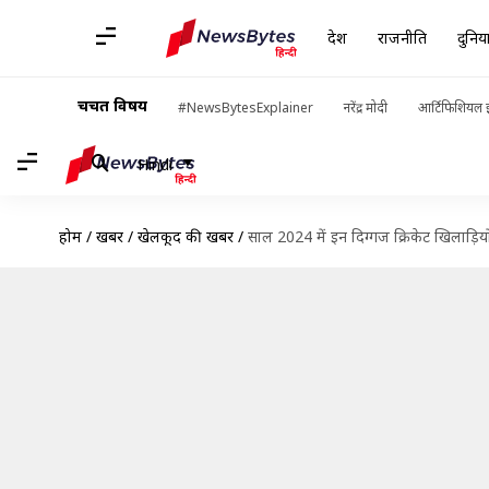
देश
राजनीति
दुनिय
चर्चित विषय
#NewsBytesExplainer
नरेंद्र मोदी
आर्टिफिशियल इ
Hindi
होम
/
खबरें
/
खेलकूद की खबरें
/
साल 2024 में इन दिग्गज क्रिकेट खिलाड़ियों