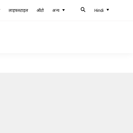
ब
लाइफस्टाइल
ऑटो
अन्य
Hindi