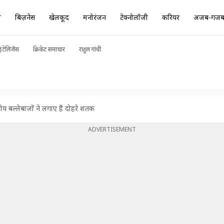
ा
बिज़नेस
खेलकूद
मनोरंजन
टेक्नोलॉजी
करियर
अजब-गज
ंटेलिजेंस
क्रिकेट समाचार
राहुल गांधी
तीय बल्लेबाजों ने लगाए हैं दोहरे शतक
ADVERTISEMENT