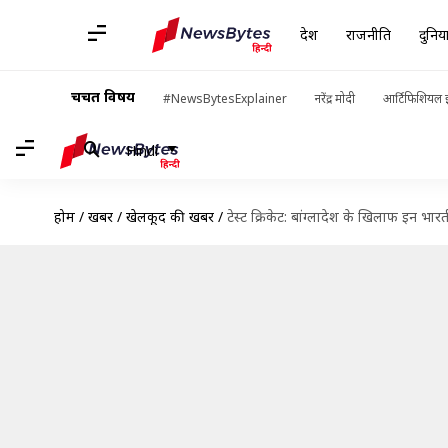
देश
राजनीति
दुनिय
चर्चित विषय
#NewsBytesExplainer
नरेंद्र मोदी
आर्टिफिशियल इ
Hindi
होम
/
खबरें
/
खेलकूद की खबरें
/
टेस्ट क्रिकेट: बांग्लादेश के खिलाफ इन भार