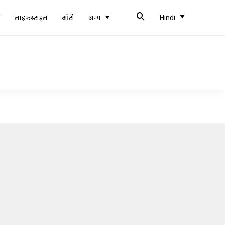
ब
लाइफस्टाइल
ऑटो
अन्य
Hindi