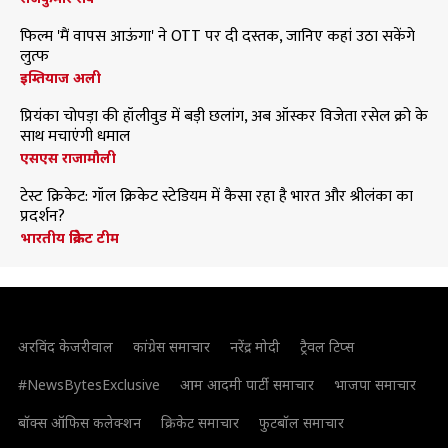
फिल्म 'मैं वापस आऊंगा' ने OTT पर दी दस्तक, जानिए कहां उठा सकेंगे
लुत्फ
इम्तियाज अली
प्रियंका चोपड़ा की हॉलीवुड में बड़ी छलांग, अब ऑस्कर विजेता रसेल क्रो के
साथ मचाएंगी धमाल
एसएस राजामौली
टेस्ट क्रिकेट: गॉल क्रिकेट स्टेडियम में कैसा रहा है भारत और श्रीलंका का
प्रदर्शन?
भारतीय क्रिकेट टीम
अरविंद केजरीवाल
कांग्रेस समाचार
नरेंद्र मोदी
ट्रैवल टिप्स
#NewsBytesExclusive
आम आदमी पार्टी समाचार
भाजपा समाचार
बॉक्स ऑफिस कलेक्शन
क्रिकेट समाचार
फुटबॉल समाचार