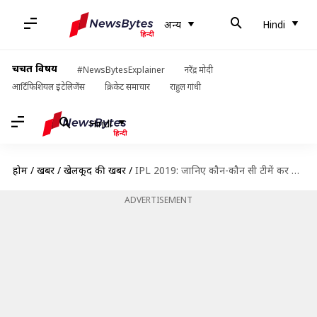
अन्य
Hindi
चर्चित विषय
#NewsBytesExplainer
नरेंद्र मोदी
आर्टिफिशियल इंटेलिजेंस
क्रिकेट समाचार
राहुल गांधी
Hindi
होम
/
खबरें
/
खेलकूद की खबरें
/
IPL 2019: जानिए कौन-कौन सी टीमें कर सकती हैं प्लेऑफ में क्वालीफाई
ADVERTISEMENT